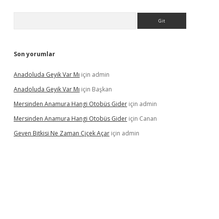
Arama
Son yorumlar
Anadoluda Geyik Var Mı
için
admin
Anadoluda Geyik Var Mı
için
Başkan
Mersinden Anamura Hangi Otobüs Gider
için
admin
Mersinden Anamura Hangi Otobüs Gider
için
Canan
Geven Bitkisi Ne Zaman Çiçek Açar
için
admin
üncel giriş