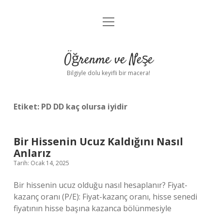
menüyü
Anasayfa
aç
Gizlilik Politikası
Öğrenme ve Neşe
Yasal Uyarı
Bilgiyle dolu keyifli bir macera!
Hakkımızda
Etiket:
PD DD kaç olursa iyidir
Bir Hissenin Ucuz Kaldığını Nasıl
Anlarız
Tarih: Ocak 14, 2025
Bir hissenin ucuz olduğu nasıl hesaplanır? Fiyat-
kazanç oranı (P/E): Fiyat-kazanç oranı, hisse senedi
fiyatının hisse başına kazanca bölünmesiyle