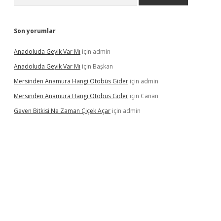
Son yorumlar
Anadoluda Geyik Var Mı
için
admin
Anadoluda Geyik Var Mı
için
Başkan
Mersinden Anamura Hangi Otobüs Gider
için
admin
Mersinden Anamura Hangi Otobüs Gider
için
Canan
Geven Bitkisi Ne Zaman Çiçek Açar
için
admin
ncel giriş