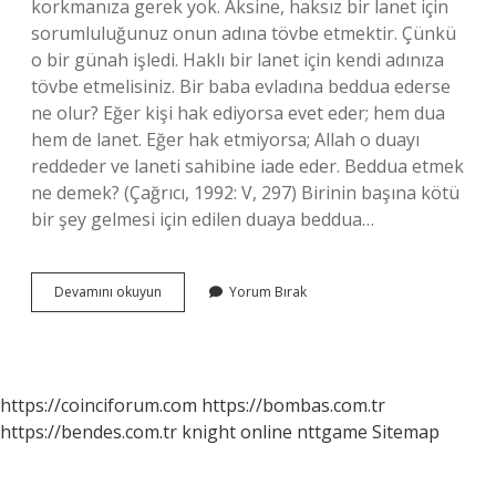
korkmanıza gerek yok. Aksine, haksız bir lanet için
sorumluluğunuz onun adına tövbe etmektir. Çünkü
o bir günah işledi. Haklı bir lanet için kendi adınıza
tövbe etmelisiniz. Bir baba evladına beddua ederse
ne olur? Eğer kişi hak ediyorsa evet eder; hem dua
hem de lanet. Eğer hak etmiyorsa; Allah o duayı
reddeder ve laneti sahibine iade eder. Beddua etmek
ne demek? (Çağrıcı, 1992: V, 297) Birinin başına kötü
bir şey gelmesi için edilen duaya beddua…
Bir
Devamını okuyun
Yorum Bırak
Annenin
Bedduası
Tutar
Mı
https://coinciforum.com
https://bombas.com.tr
https://bendes.com.tr
knight online
nttgame
Sitemap