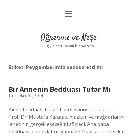
menüyü
Anasayfa
aç
Gizlilik Politikası
Öğrenme ve Neşe
Yasal Uyarı
Bilgiyle dolu keyifli bir macera!
Hakkımızda
Etiket:
Peygamberimiz beddua etti mi
Bir Annenin Bedduası Tutar Mı
Tarih: Ekim 30, 2024
Kimin bedduası tutar? Lanet konusunu ele alan
Prof. Dr. Mustafa Karataş, mazlum ve mağdurların
lanetinin gerçekleşeceğini söyledi. Ana baba
bedduası alan evlat ne yapmalı? Haksız lanetlerden