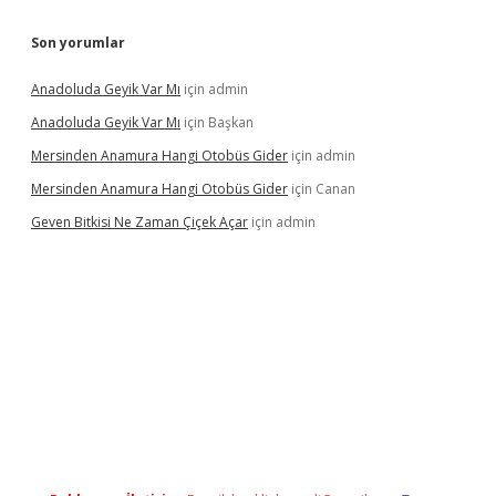
Son yorumlar
Anadoluda Geyik Var Mı
için
admin
Anadoluda Geyik Var Mı
için
Başkan
Mersinden Anamura Hangi Otobüs Gider
için
admin
Mersinden Anamura Hangi Otobüs Gider
için
Canan
Geven Bitkisi Ne Zaman Çiçek Açar
için
admin
ncel giriş