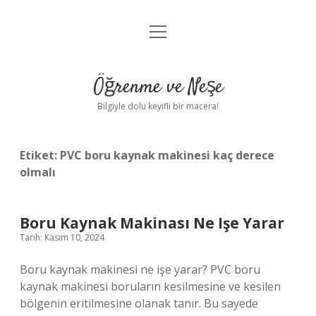
menüyü
Anasayfa
aç
Gizlilik Politikası
Öğrenme ve Neşe
Yasal Uyarı
Bilgiyle dolu keyifli bir macera!
Hakkımızda
Etiket:
PVC boru kaynak makinesi kaç derece
olmalı
Boru Kaynak Makinası Ne Işe Yarar
Tarih: Kasım 10, 2024
Boru kaynak makinesi ne işe yarar? PVC boru
kaynak makinesi boruların kesilmesine ve kesilen
bölgenin eritilmesine olanak tanır. Bu sayede