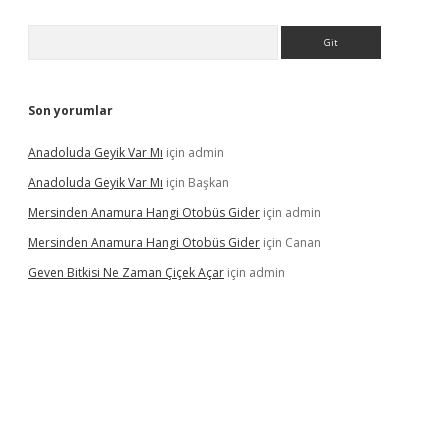
Arama
Son yorumlar
Anadoluda Geyik Var Mı
için
admin
Anadoluda Geyik Var Mı
için
Başkan
Mersinden Anamura Hangi Otobüs Gider
için
admin
Mersinden Anamura Hangi Otobüs Gider
için
Canan
Geven Bitkisi Ne Zaman Çiçek Açar
için
admin
ncel giriş