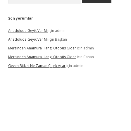
Son yorumlar
Anadoluda Geyik Var Mı
için
admin
Anadoluda Geyik Var Mı
için
Başkan
Mersinden Anamura Hangi Otobüs Gider
için
admin
Mersinden Anamura Hangi Otobüs Gider
için
Canan
Geven Bitkisi Ne Zaman Çiçek Açar
için
admin
üncel giriş