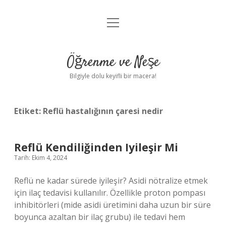
menüyü
Anasayfa
aç
Gizlilik Politikası
Öğrenme ve Neşe
Yasal Uyarı
Bilgiyle dolu keyifli bir macera!
Hakkımızda
Etiket:
Reflü hastalığının çaresi nedir
Reflü Kendiliğinden Iyileşir Mi
Tarih: Ekim 4, 2024
Reflü ne kadar sürede iyileşir? Asidi nötralize etmek
için ilaç tedavisi kullanılır. Özellikle proton pompası
inhibitörleri (mide asidi üretimini daha uzun bir süre
boyunca azaltan bir ilaç grubu) ile tedavi hem