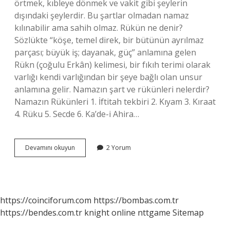
örtmek, kıbleye dönmek ve vakit gibi şeylerin
dışındaki şeylerdir. Bu şartlar olmadan namaz
kılınabilir ama sahih olmaz. Rükün ne denir?
Sözlükte “köşe, temel direk, bir bütünün ayrılmaz
parçası; büyük iş; dayanak, güç” anlamına gelen
Rükn (çoğulu Erkân) kelimesi, bir fıkıh terimi olarak
varlığı kendi varlığından bir şeye bağlı olan unsur
anlamına gelir. Namazın şart ve rükünleri nelerdir?
Namazın Rükünleri 1. İftitah tekbiri 2. Kıyam 3. Kıraat
4. Rüku 5. Secde 6. Ka’de-i Ahira…
Rükün
Devamını okuyun
2 Yorum
Ve
Şart
Ne
Demek
https://coinciforum.com
https://bombas.com.tr
https://bendes.com.tr
knight online
nttgame
Sitemap