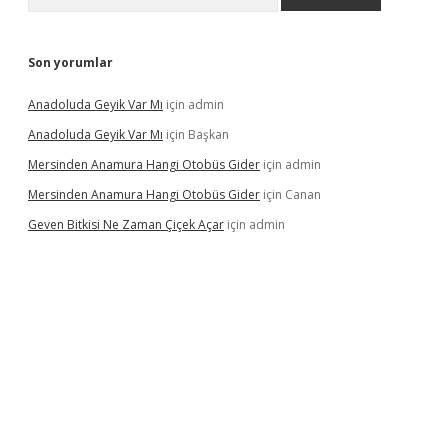
Son yorumlar
Anadoluda Geyik Var Mı
için
admin
Anadoluda Geyik Var Mı
için
Başkan
Mersinden Anamura Hangi Otobüs Gider
için
admin
Mersinden Anamura Hangi Otobüs Gider
için
Canan
Geven Bitkisi Ne Zaman Çiçek Açar
için
admin
üncel giriş