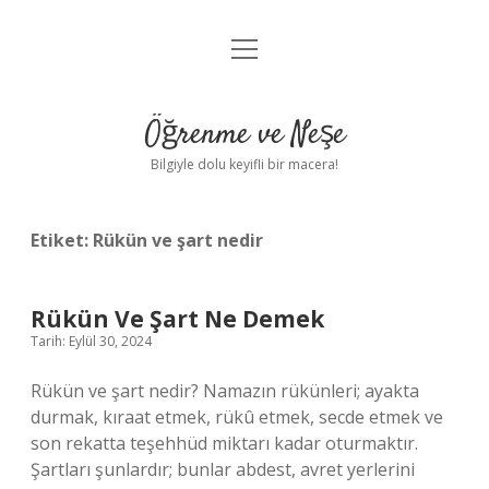
menüyü
Anasayfa
aç
Gizlilik Politikası
Öğrenme ve Neşe
Yasal Uyarı
Bilgiyle dolu keyifli bir macera!
Hakkımızda
Etiket:
Rükün ve şart nedir
Rükün Ve Şart Ne Demek
Tarih: Eylül 30, 2024
Rükün ve şart nedir? Namazın rükünleri; ayakta
durmak, kıraat etmek, rükû etmek, secde etmek ve
son rekatta teşehhüd miktarı kadar oturmaktır.
Şartları şunlardır; bunlar abdest, avret yerlerini