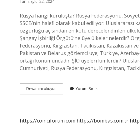
Tarih: Eylül 22, 2024
Rusya hangi kuruluşta? Rusya Federasyonu, Sovyetle
SSCB’nin halefi olarak kabul ediliyor. Uluslararası 
özgürlüğü açısından en kötü derecelendirilen ülkele
Şangay İşbirliği Örgütü’ne üye ülkeler nelerdir? Örg
Federasyonu, Kırgızistan, Tacikistan, Kazakistan ve
Pakistan ve Belarus gözlemci üye; Türkiye, Azerbay
ortağı konumundadır. ŞİÖ üyeleri kimlerdir? Ulusla
Cumhuriyeti, Rusya Federasyonu, Kırgızistan, Tacik
Rusya
Devamını okuyun
Yorum Bırak
Hangi
Örgüte
Bağlı
https://coinciforum.com
https://bombas.com.tr
http