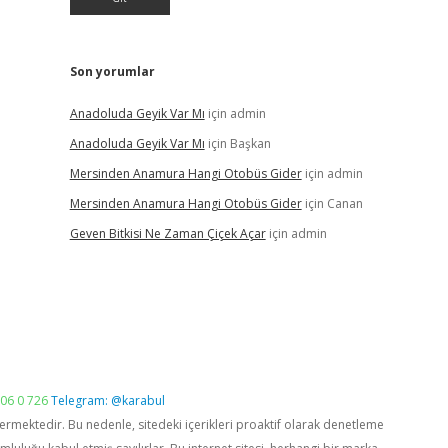
Son yorumlar
Anadoluda Geyik Var Mı
için
admin
Anadoluda Geyik Var Mı
için
Başkan
Mersinden Anamura Hangi Otobüs Gider
için
admin
Mersinden Anamura Hangi Otobüs Gider
için
Canan
Geven Bitkisi Ne Zaman Çiçek Açar
için
admin
06 0 726
Telegram: @karabul
vermektedir. Bu nedenle, sitedeki içerikleri proaktif olarak denetleme