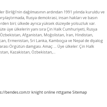
r Birliği’nin dağılmasının ardından 1991 yılında kuruldu ve
karşılaştırmada, Rusya demokrasi, insan hakları ve basın
rden biri; ülkede ayrıca yüksek düzeyde yolsuzluk var.
üte üye ülkelerin yanı sıra Çin Halk Cumhuriyeti, Rusya
 Özbekistan, Afganistan, Moğolistan, İran, Hindistan,
can, Ermenistan, Sri Lanka, Kamboçya ve Nepal de diyalog
rarası Örgütün damgası. Amaç: … Üye ülkeler: Çin Halk
istan, Kazakistan, Özbekistan,…
s://bendes.com.tr
knight online
nttgame
Sitemap