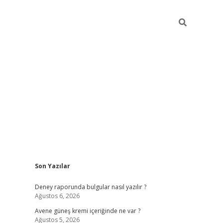
Sidebar
Son Yazılar
betexper güncel giri
Deney raporunda bulgular nasıl yazılır ?
Ağustos 6, 2026
Avene güneş kremi içeriğinde ne var ?
Ağustos 5, 2026