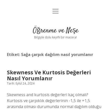
menüyü
Anasayfa
aç
Gizlilik Politikası
Öğrenme ve Neşe
Yasal Uyarı
Bilgiyle dolu keyifli bir macera!
Hakkımızda
Etiket:
Sağa çarpık dağılım nasıl yorumlanır
Skewness Ve Kurtosis Değerleri
Nasıl Yorumlanır
Tarih: Eylül 24, 2024
Skewness and kurtosis değerleri kaç olmalı?
Kurtosis ve çarpıklık değerlerinin -1,5 ile +1,5
arasında olması durumunda normal dağılım olduğu