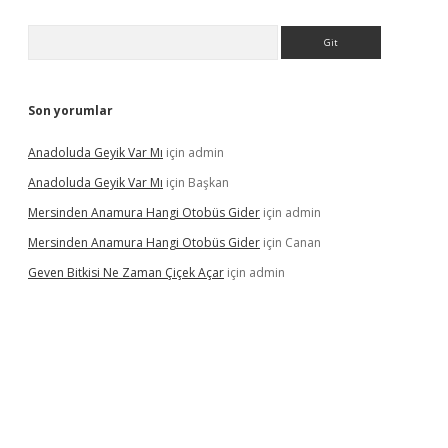
Arama
Son yorumlar
Anadoluda Geyik Var Mı
için
admin
Anadoluda Geyik Var Mı
için
Başkan
Mersinden Anamura Hangi Otobüs Gider
için
admin
Mersinden Anamura Hangi Otobüs Gider
için
Canan
Geven Bitkisi Ne Zaman Çiçek Açar
için
admin
üncel giriş