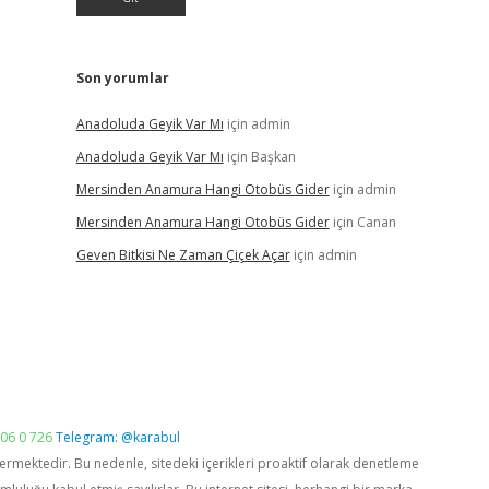
Son yorumlar
Anadoluda Geyik Var Mı
için
admin
Anadoluda Geyik Var Mı
için
Başkan
Mersinden Anamura Hangi Otobüs Gider
için
admin
Mersinden Anamura Hangi Otobüs Gider
için
Canan
Geven Bitkisi Ne Zaman Çiçek Açar
için
admin
06 0 726
Telegram: @karabul
vermektedir. Bu nedenle, sitedeki içerikleri proaktif olarak denetleme