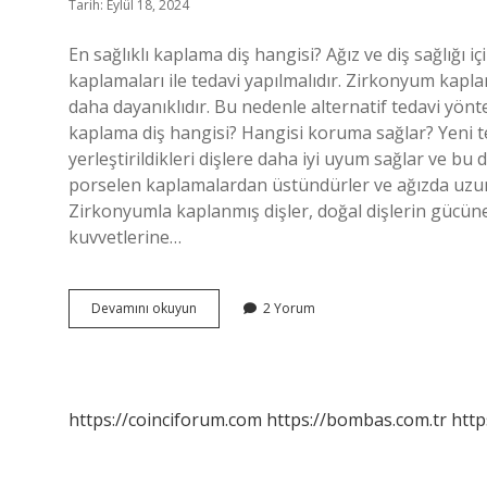
Tarih: Eylül 18, 2024
En sağlıklı kaplama diş hangisi? Ağız ve diş sağlığı 
kaplamaları ile tedavi yapılmalıdır. Zirkonyum kapl
daha dayanıklıdır. Bu nedenle alternatif tedavi yönt
kaplama diş hangisi? Hangisi koruma sağlar? Yeni t
yerleştirildikleri dişlere daha iyi uyum sağlar ve bu 
porselen kaplamalardan üstündürler ve ağızda uzun y
Zirkonyumla kaplanmış dişler, doğal dişlerin gücüne
kuvvetlerine…
En
Devamını okuyun
2 Yorum
Iyi
Diş
Kaplaması
Nedir
https://coinciforum.com
https://bombas.com.tr
http