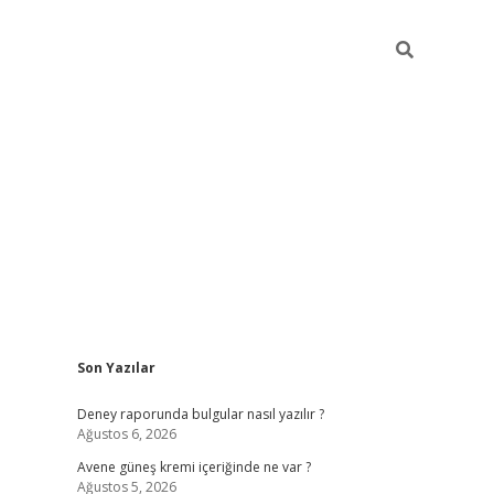
Sidebar
Son Yazılar
betexper güncel giri
Deney raporunda bulgular nasıl yazılır ?
Ağustos 6, 2026
Avene güneş kremi içeriğinde ne var ?
Ağustos 5, 2026