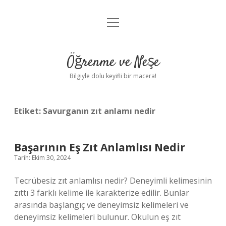
menüyü
Anasayfa
aç
Gizlilik Politikası
Öğrenme ve Neşe
Yasal Uyarı
Bilgiyle dolu keyifli bir macera!
Hakkımızda
Etiket:
Savurganın zıt anlamı nedir
Başarının Eş Zıt Anlamlısı Nedir
Tarih: Ekim 30, 2024
Tecrübesiz zıt anlamlısı nedir? Deneyimli kelimesinin
zıttı 3 farklı kelime ile karakterize edilir. Bunlar
arasında başlangıç ​​ve deneyimsiz kelimeleri ve
deneyimsiz kelimeleri bulunur. Okulun eş zıt