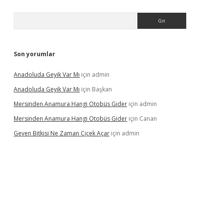
Arama
Son yorumlar
Anadoluda Geyik Var Mı
için
admin
Anadoluda Geyik Var Mı
için
Başkan
Mersinden Anamura Hangi Otobüs Gider
için
admin
Mersinden Anamura Hangi Otobüs Gider
için
Canan
Geven Bitkisi Ne Zaman Çiçek Açar
için
admin
ncel giriş