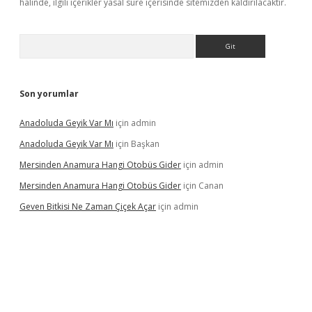
halinde, ilgili içerikler yasal süre içerisinde sitemizden kaldırılacaktır.
Arama
Son yorumlar
Anadoluda Geyik Var Mı
için
admin
Anadoluda Geyik Var Mı
için
Başkan
Mersinden Anamura Hangi Otobüs Gider
için
admin
Mersinden Anamura Hangi Otobüs Gider
için
Canan
Geven Bitkisi Ne Zaman Çiçek Açar
için
admin