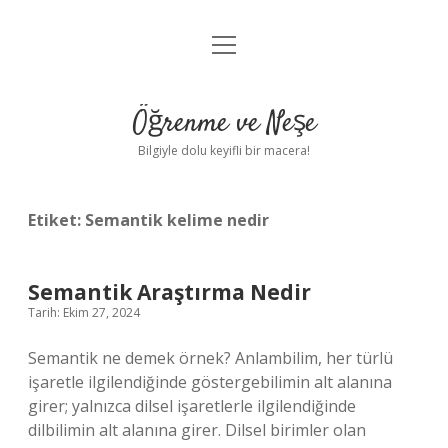
menüyü
Anasayfa
aç
Gizlilik Politikası
Öğrenme ve Neşe
Yasal Uyarı
Bilgiyle dolu keyifli bir macera!
Hakkımızda
Etiket:
Semantik kelime nedir
Semantik Araştırma Nedir
Tarih: Ekim 27, 2024
Semantik ne demek örnek? Anlambilim, her türlü
işaretle ilgilendiğinde göstergebilimin alt alanına
girer; yalnızca dilsel işaretlerle ilgilendiğinde
dilbilimin alt alanına girer. Dilsel birimler olan