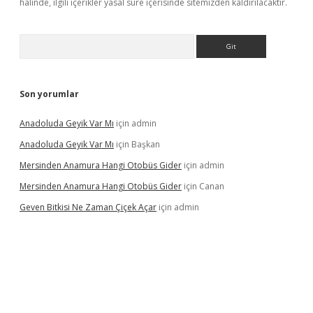
halinde, ilgili içerikler yasal süre içerisinde sitemizden kaldırılacaktır.
Arama
Son yorumlar
Anadoluda Geyik Var Mı
için
admin
Anadoluda Geyik Var Mı
için
Başkan
Mersinden Anamura Hangi Otobüs Gider
için
admin
Mersinden Anamura Hangi Otobüs Gider
için
Canan
Geven Bitkisi Ne Zaman Çiçek Açar
için
admin