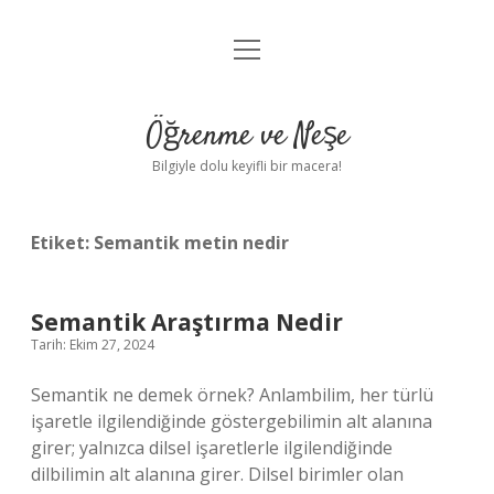
menüyü
Anasayfa
aç
Gizlilik Politikası
Öğrenme ve Neşe
Yasal Uyarı
Bilgiyle dolu keyifli bir macera!
Hakkımızda
Etiket:
Semantik metin nedir
Semantik Araştırma Nedir
Tarih: Ekim 27, 2024
Semantik ne demek örnek? Anlambilim, her türlü
işaretle ilgilendiğinde göstergebilimin alt alanına
girer; yalnızca dilsel işaretlerle ilgilendiğinde
dilbilimin alt alanına girer. Dilsel birimler olan