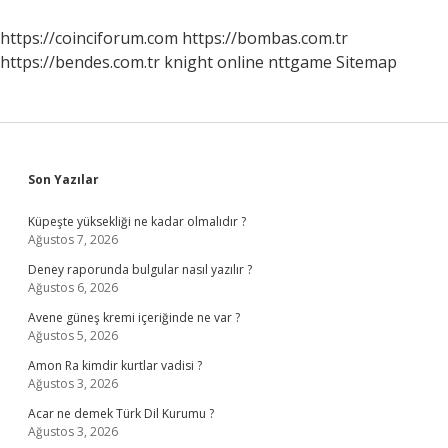
Ne
Fark
https://coinciforum.com
https://bombas.com.tr
Var
https://bendes.com.tr
knight online
nttgame
Sitemap
Sidebar
Son Yazılar
Küpeşte yüksekliği ne kadar olmalıdır ?
Ağustos 7, 2026
Deney raporunda bulgular nasıl yazılır ?
Ağustos 6, 2026
Avene güneş kremi içeriğinde ne var ?
Ağustos 5, 2026
Amon Ra kimdir kurtlar vadisi ?
Ağustos 3, 2026
Acar ne demek Türk Dil Kurumu ?
Ağustos 3, 2026