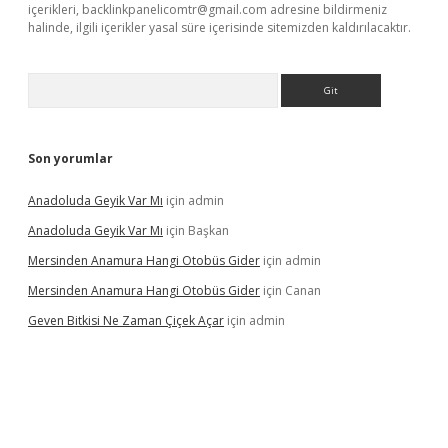
içerikleri,
backlinkpanelicomtr@gmail.com
adresine bildirmeniz
halinde, ilgili içerikler yasal süre içerisinde sitemizden kaldırılacaktır.
Arama
Son yorumlar
Anadoluda Geyik Var Mı
için
admin
Anadoluda Geyik Var Mı
için
Başkan
Mersinden Anamura Hangi Otobüs Gider
için
admin
Mersinden Anamura Hangi Otobüs Gider
için
Canan
Geven Bitkisi Ne Zaman Çiçek Açar
için
admin