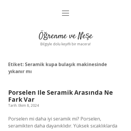
menüyü
Anasayfa
aç
Gizlilik Politikası
Öğrenme ve Neşe
Yasal Uyarı
Bilgiyle dolu keyifli bir macera!
Hakkımızda
Etiket:
Seramik kupa bulaşık makinesinde
yıkanır mı
Porselen Ile Seramik Arasında Ne
Fark Var
Tarih: Ekim 8, 2024
Porselen mi daha iyi seramik mi? Porselen,
seramikten daha dayanıklıdır. Yüksek sıcaklıklarda