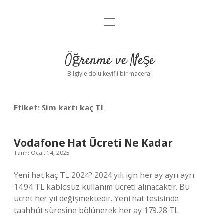
menüyü
Anasayfa
aç
Gizlilik Politikası
Öğrenme ve Neşe
Yasal Uyarı
Bilgiyle dolu keyifli bir macera!
Hakkımızda
Etiket:
Sim kartı kaç TL
Vodafone Hat Ücreti Ne Kadar
Tarih: Ocak 14, 2025
Yeni hat kaç TL 2024? 2024 yılı için her ay ayrı ayrı
14.94 TL kablosuz kullanım ücreti alınacaktır. Bu
ücret her yıl değişmektedir. Yeni hat tesisinde
taahhüt süresine bölünerek her ay 179.28 TL