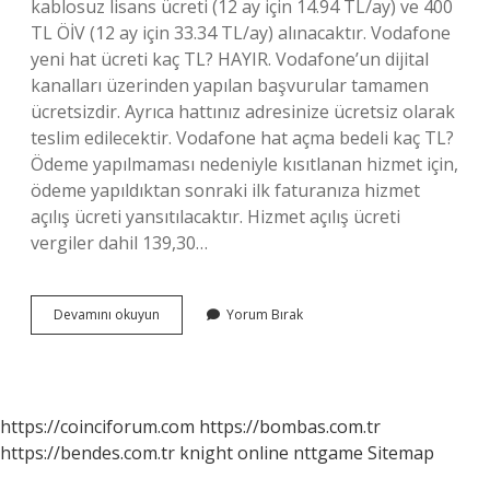
kablosuz lisans ücreti (12 ay için 14.94 TL/ay) ve 400
TL ÖİV (12 ay için 33.34 TL/ay) alınacaktır. Vodafone
yeni hat ücreti kaç TL? HAYIR. Vodafone’un dijital
kanalları üzerinden yapılan başvurular tamamen
ücretsizdir. Ayrıca hattınız adresinize ücretsiz olarak
teslim edilecektir. Vodafone hat açma bedeli kaç TL?
Ödeme yapılmaması nedeniyle kısıtlanan hizmet için,
ödeme yapıldıktan sonraki ilk faturanıza hizmet
açılış ücreti yansıtılacaktır. Hizmet açılış ücreti
vergiler dahil 139,30…
Vodafone
Devamını okuyun
Yorum Bırak
Hat
Ücreti
Ne
Kadar
https://coinciforum.com
https://bombas.com.tr
https://bendes.com.tr
knight online
nttgame
Sitemap