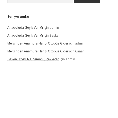
Son yorumlar
Anadoluda Geyik Var Mı
için
admin
Anadoluda Geyik Var Mı
için
Başkan
Mersinden Anamura Hangi Otobüs Gider
için
admin
Mersinden Anamura Hangi Otobüs Gider
için
Canan
Geven Bitkisi Ne Zaman Çiçek Açar
için
admin
üncel giriş