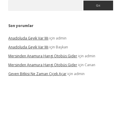
Arama
Son yorumlar
Anadoluda Geyik Var Mı
için
admin
Anadoluda Geyik Var Mı
için
Başkan
Mersinden Anamura Hangi Otobüs Gider
için
admin
Mersinden Anamura Hangi Otobüs Gider
için
Canan
Geven Bitkisi Ne Zaman Çiçek Açar
için
admin
ncel giriş