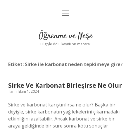
menüyü
Anasayfa
aç
Gizlilik Politikası
Öğrenme ve Neşe
Yasal Uyarı
Bilgiyle dolu keyifli bir macera!
Hakkımızda
Etiket:
Sirke ile karbonat neden tepkimeye girer
Sirke Ve Karbonat Birleşirse Ne Olur
Tarih: Ekim 1, 2024
Sirke ve karbonat karıştırılırsa ne olur? Başka bir
deyişle, sirke karbonatın yağ lekelerini çıkarmadaki
etkinliğini azaltabilir. Ancak karbonat ve sirke bir
araya geldiğinde bir süre sonra kötü sonuçlar