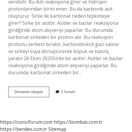
verebilir. Bu ikili reaksiyona girer ve hidrojen
protonlarından birini emer. Bu da karbonik asit
oluşturur. Sirke ile karbonat neden tepkimeye
girer? Sirke bir asittir. Asitler ve bazlar reaksiyona
girdiğinde atom alışverişi yaparlar. Bu durumda:
karbonat sirkeden bir proton alır. Bu reaksiyon
protonu serbest bırakır, karbondioksit gazı salınır
ve sirkeyi suya dönüştürerek köpük ve basınç
yaratır.26 Ekim 2020Sirke bir asittir. Asitler ve bazlar
reaksiyona girdiğinde atom alışverişi yaparlar. Bu
durumda: karbonat sirkeden bir…
Sirke
Devamını okuyun
2 Yorum
Ve
Karbonat
Birleşirse
Ne
Olur
https://coinciforum.com
https://bombas.com.tr
https://bendes.com.tr
Sitemap