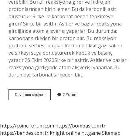
verebilir. Bu ikili reaksiyona girer ve hidrojen
protonlarından birini emer. Bu da karbonik asit
oluşturur. Sirke ile karbonat neden tepkimeye
girer? Sirke bir asittir. Asitler ve bazlar reaksiyona
girdiğinde atom alışverişi yaparlar. Bu durumda:
karbonat sirkeden bir proton alır. Bu reaksiyon
protonu serbest bırakır, karbondioksit gazı salınır
ve sirkeyi suya dönüştürerek köpük ve basınç
yaratır.26 Ekim 2020Sirke bir asittir. Asitler ve bazlar
reaksiyona girdiğinde atom alışverişi yaparlar. Bu
durumda: karbonat sirkeden bir…
Sirke
Devamını okuyun
2 Yorum
Ve
Karbonat
Birleşirse
Ne
Olur
https://coinciforum.com
https://bombas.com.tr
https://bendes.com.tr
knight online
nttgame
Sitemap