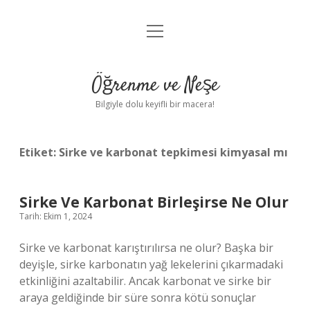
menüyü
Anasayfa
aç
Gizlilik Politikası
Öğrenme ve Neşe
Yasal Uyarı
Bilgiyle dolu keyifli bir macera!
Hakkımızda
Etiket:
Sirke ve karbonat tepkimesi kimyasal mı
Sirke Ve Karbonat Birleşirse Ne Olur
Tarih: Ekim 1, 2024
Sirke ve karbonat karıştırılırsa ne olur? Başka bir
deyişle, sirke karbonatın yağ lekelerini çıkarmadaki
etkinliğini azaltabilir. Ancak karbonat ve sirke bir
araya geldiğinde bir süre sonra kötü sonuçlar