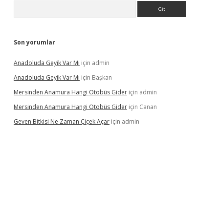
Arama
Son yorumlar
Anadoluda Geyik Var Mı
için
admin
Anadoluda Geyik Var Mı
için
Başkan
Mersinden Anamura Hangi Otobüs Gider
için
admin
Mersinden Anamura Hangi Otobüs Gider
için
Canan
Geven Bitkisi Ne Zaman Çiçek Açar
için
admin
ncel giriş