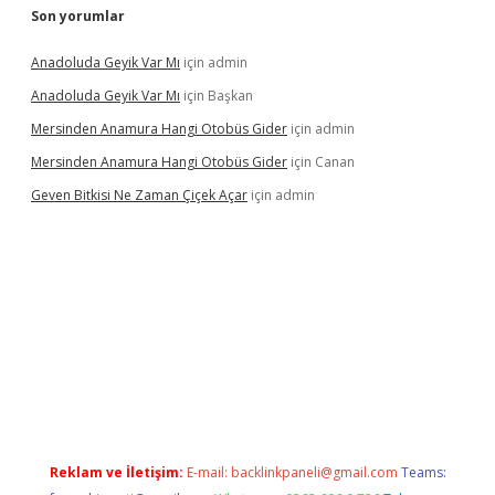
Son yorumlar
Anadoluda Geyik Var Mı
için
admin
Anadoluda Geyik Var Mı
için
Başkan
Mersinden Anamura Hangi Otobüs Gider
için
admin
Mersinden Anamura Hangi Otobüs Gider
için
Canan
Geven Bitkisi Ne Zaman Çiçek Açar
için
admin
ncel giriş
Reklam ve İletişim:
E-mail:
backlinkpaneli@gmail.com
Teams: