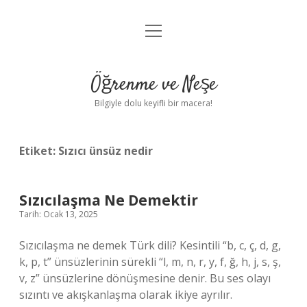
menüyü
Anasayfa
aç
Gizlilik Politikası
Öğrenme ve Neşe
Yasal Uyarı
Bilgiyle dolu keyifli bir macera!
Hakkımızda
Etiket:
Sızıcı ünsüz nedir
Sızıcılaşma Ne Demektir
Tarih: Ocak 13, 2025
Sızıcılaşma ne demek Türk dili? Kesintili “b, c, ç, d, g,
k, p, t” ünsüzlerinin sürekli “l, m, n, r, y, f, ğ, h, j, s, ş,
v, z” ünsüzlerine dönüşmesine denir. Bu ses olayı
sızıntı ve akışkanlaşma olarak ikiye ayrılır.