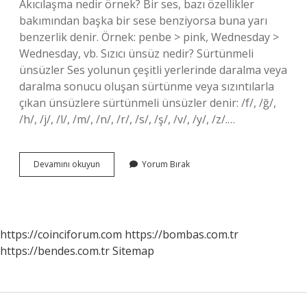
Akıcılaşma nedir örnek? Bir ses, bazı özellikler
bakımından başka bir sese benziyorsa buna yarı
benzerlik denir. Örnek: penbe > pink, Wednesday >
Wednesday, vb. Sızıcı ünsüz nedir? Sürtünmeli
ünsüzler Ses yolunun çeşitli yerlerinde daralma veya
daralma sonucu oluşan sürtünme veya sızıntılarla
çıkan ünsüzlere sürtünmeli ünsüzler denir: /f/, /ğ/,
/h/, /j/, /l/, /m/, /n/, /r/, /s/, /ş/, /v/, /y/, /z/.…
Sızıcılaşma
Devamını okuyun
Yorum Bırak
Ne
Demektir
https://coinciforum.com
https://bombas.com.tr
https://bendes.com.tr
Sitemap