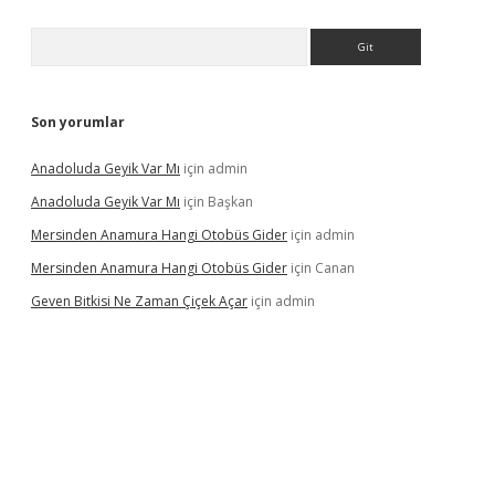
Arama
Son yorumlar
Anadoluda Geyik Var Mı
için
admin
Anadoluda Geyik Var Mı
için
Başkan
Mersinden Anamura Hangi Otobüs Gider
için
admin
Mersinden Anamura Hangi Otobüs Gider
için
Canan
Geven Bitkisi Ne Zaman Çiçek Açar
için
admin
üncel giriş