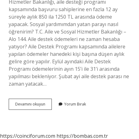
Hizmetler Bakanlığı, aile desteği programı
kapsamında başvuru sahiplerine en fazla 12 ay
süreyle aylık 850 ila 1250 TL arasında ödeme
yapacak. Sosyal yardımımdan yatan parayı nasıl
öğrenirim? T.C. Aile ve Sosyal Hizmetler Bakanlığı –
Alo 144. Aile destek ödemeleri ne zaman hesaba
yatıyor? Aile Destek Programı kapsamında ailelere
yapılan ödemeler hanedeki kişi başına düşen aylık
gelire göre yapılır. Eylül ayındaki Aile Destek
Programı ödemelerinin ayın 15’i ile 31’i arasında
yapılması bekleniyor. Şubat ayi aile destek parası ne
zaman yatacak…
Aile
Devamını okuyun
Yorum Bırak
Destek
Parasının
Yatıp
Yatmadığını
Nasıl
https://coinciforum.com
https://bombas.com.tr
Öğrenebilirim