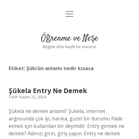
menüyü
Anasayfa
aç
Gizlilik Politikası
Öğrenme ve Neşe
Yasal Uyarı
Bilgiyle dolu keyifli bir macera!
Hakkımızda
Etiket:
Şükrün anlamı nedir kısaca
Şükela Entry Ne Demek
Tarih: Kasım 22, 2024
Şükela ne demek anlami? Şukela, internet
argosunda çok iyi, harika, güzel bir durumu ifade
etmek için kullanılan bir deyimdir. Entry girmek ne
demek? Adınızı girin, giriş yapın. Entry ne demek