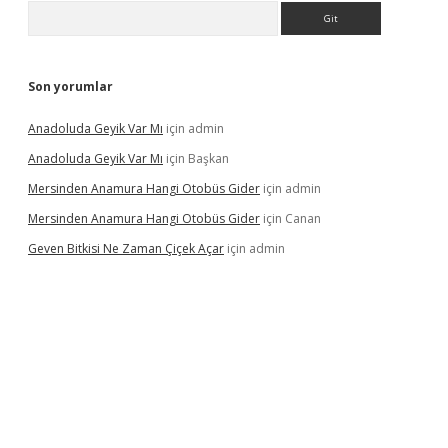
Arama
Son yorumlar
Anadoluda Geyik Var Mı
için
admin
Anadoluda Geyik Var Mı
için
Başkan
Mersinden Anamura Hangi Otobüs Gider
için
admin
Mersinden Anamura Hangi Otobüs Gider
için
Canan
Geven Bitkisi Ne Zaman Çiçek Açar
için
admin
ncel giriş