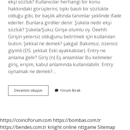
ekşi sözlük? Kullanıcılar herhangi bir konu
hakkındaki görüşlerini, tıpkı basılı bir sözlükte
olduğu gibi, bir başlık altında tanımlar şeklinde ifade
ederler. Bunlara girdiler denir. Şükela nedir ekşi
sözlük? Şükela/Şuku: Girişe olumlu oy. Öeehh:
Girişin yetersiz olduğunu belirtmek için kullanılan
buton. Şekkal ne demek? şakgal: Bakımsız, özensiz
giyimli (DS. şekkal: Eski ayakkabılar). Entry ne
anlama gelir? Giriş (n) Eş anlamlılar Bu kelimeler
giriş, erişim, kabul anlamında kullanılabilir. Entry
oynamak ne demek?…
Şükela
Devamını okuyun
Yorum Bırak
Entry
Ne
Demek
https://coinciforum.com
https://bombas.com.tr
https://bendes.com.tr
knight online
nttgame
Sitemap