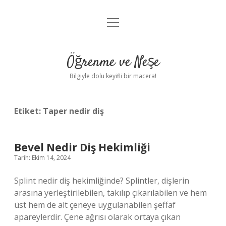
menüyü
Anasayfa
aç
Gizlilik Politikası
Öğrenme ve Neşe
Yasal Uyarı
Bilgiyle dolu keyifli bir macera!
Hakkımızda
Etiket:
Taper nedir diş
Bevel Nedir Diş Hekimliği
Tarih: Ekim 14, 2024
Splint nedir diş hekimliğinde? Splintler, dişlerin
arasına yerleştirilebilen, takılıp çıkarılabilen ve hem
üst hem de alt çeneye uygulanabilen şeffaf
apareylerdir. Çene ağrısı olarak ortaya çıkan