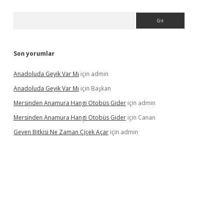
Arama
Son yorumlar
Anadoluda Geyik Var Mı
için
admin
Anadoluda Geyik Var Mı
için
Başkan
Mersinden Anamura Hangi Otobüs Gider
için
admin
Mersinden Anamura Hangi Otobüs Gider
için
Canan
Geven Bitkisi Ne Zaman Çiçek Açar
için
admin
üncel giriş