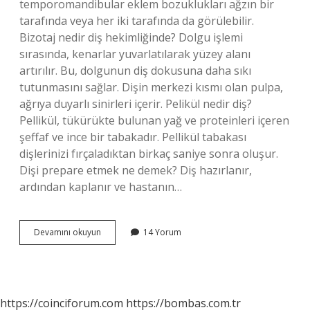
temporomandibular eklem bozuklukları ağzın bir
tarafında veya her iki tarafında da görülebilir.
Bizotaj nedir diş hekimliğinde? Dolgu işlemi
sırasında, kenarlar yuvarlatılarak yüzey alanı
artırılır. Bu, dolgunun diş dokusuna daha sıkı
tutunmasını sağlar. Dişin merkezi kısmı olan pulpa,
ağrıya duyarlı sinirleri içerir. Pelikül nedir diş?
Pellikül, tükürükte bulunan yağ ve proteinleri içeren
şeffaf ve ince bir tabakadır. Pellikül tabakası
dişlerinizi fırçaladıktan birkaç saniye sonra oluşur.
Dişi prepare etmek ne demek? Diş hazırlanır,
ardından kaplanır ve hastanın…
Bevel
Devamını okuyun
14 Yorum
Nedir
Diş
Hekimliği
https://coinciforum.com
https://bombas.com.tr