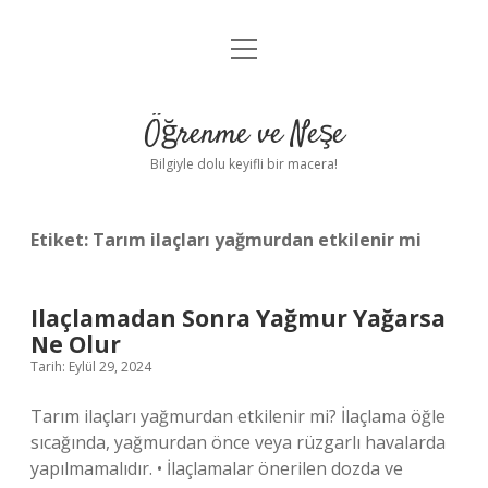
menüyü
Anasayfa
aç
Gizlilik Politikası
Öğrenme ve Neşe
Yasal Uyarı
Bilgiyle dolu keyifli bir macera!
Hakkımızda
Etiket:
Tarım ilaçları yağmurdan etkilenir mi
Ilaçlamadan Sonra Yağmur Yağarsa
Ne Olur
Tarih: Eylül 29, 2024
Tarım ilaçları yağmurdan etkilenir mi? İlaçlama öğle
sıcağında, yağmurdan önce veya rüzgarlı havalarda
yapılmamalıdır. • İlaçlamalar önerilen dozda ve