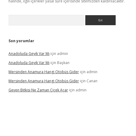
halinde, ilgili içerikler yasal süre içerisinde sitemizden kaldırılacaktır.
Arama
Son yorumlar
Anadoluda Geyik Var Mı
için
admin
Anadoluda Geyik Var Mı
için
Başkan
Mersinden Anamura Hangi Otobüs Gider
için
admin
Mersinden Anamura Hangi Otobüs Gider
için
Canan
Geven Bitkisi Ne Zaman Çiçek Açar
için
admin