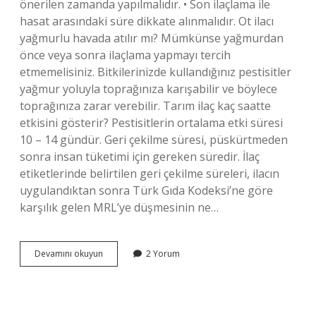
önerilen zamanda yapılmalıdır. • Son ilaçlama ile
hasat arasındaki süre dikkate alınmalıdır. Ot ilacı
yağmurlu havada atılır mı? Mümkünse yağmurdan
önce veya sonra ilaçlama yapmayı tercih
etmemelisiniz. Bitkilerinizde kullandığınız pestisitler
yağmur yoluyla toprağınıza karışabilir ve böylece
toprağınıza zarar verebilir. Tarım ilaç kaç saatte
etkisini gösterir? Pestisitlerin ortalama etki süresi
10 – 14 gündür. Geri çekilme süresi, püskürtmeden
sonra insan tüketimi için gereken süredir. İlaç
etiketlerinde belirtilen geri çekilme süreleri, ilacın
uygulandıktan sonra Türk Gıda Kodeksi’ne göre
karşılık gelen MRL’ye düşmesinin ne…
Ilaçlamadan
Devamını okuyun
2 Yorum
Sonra
Yağmur
Yağarsa
Ne