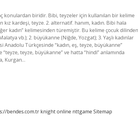
 konulardan biridir. Bibi, teyzeler için kullanılan bir kelime
kız kardeşi, teyze. 2. alternatif. hanım, kadın. Bibi hala
ğer kadın” kelimesinden türemiştir. Bu kelime çocuk dilinde
alatya vb.); 2. büyükanne (Niğde, Yozgat); 3. Yaşlı kadınlar
esi Anadolu Türkçesinde “kadın, eş, teyze, büyükanne”
 “teyze, teyze, büyükanne” ve hatta “hindi” anlamında
nda, Kurgan…
s://bendes.com.tr
knight online
nttgame
Sitemap