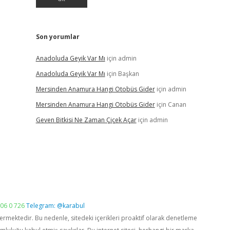
Son yorumlar
Anadoluda Geyik Var Mı
için
admin
Anadoluda Geyik Var Mı
için
Başkan
Mersinden Anamura Hangi Otobüs Gider
için
admin
Mersinden Anamura Hangi Otobüs Gider
için
Canan
Geven Bitkisi Ne Zaman Çiçek Açar
için
admin
06 0 726
Telegram: @karabul
vermektedir. Bu nedenle, sitedeki içerikleri proaktif olarak denetleme