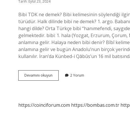
Tarih: Eylül 23, 2024
Bibi TDK ne demek? Bibi kelimesinin söylendiği ilginç
türüdür. Halk dilinde bibi ne demek? 1. argo. Babanın 
hangi dilde? Orta Türkçe bibi “hanımefendi, saygıde
gelmektedir. bibi: 1. hala (Yozgat, Erzurum, Çorum, M
anlamına gelir. Halaya neden bibi denir? Bîbî kelim
anlamına gelir ve bugün Anadolu’nun birçok yerinde
kullanılır. İran’da Künbed-i Qābûs’un 16 mil batısı
Bibi
Devamını okuyun
2 Yorum
Nedir
Tdk
https://coinciforum.com
https://bombas.com.tr
http