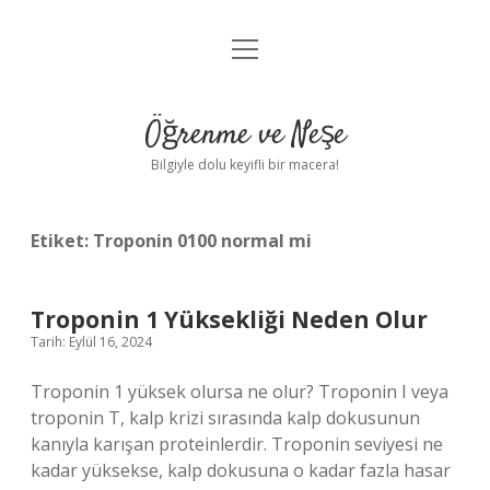
menüyü
Anasayfa
aç
Gizlilik Politikası
Öğrenme ve Neşe
Yasal Uyarı
Bilgiyle dolu keyifli bir macera!
Hakkımızda
Etiket:
Troponin 0100 normal mi
Troponin 1 Yüksekliği Neden Olur
Tarih: Eylül 16, 2024
Troponin 1 yüksek olursa ne olur? Troponin I veya
troponin T, kalp krizi sırasında kalp dokusunun
kanıyla karışan proteinlerdir. Troponin seviyesi ne
kadar yüksekse, kalp dokusuna o kadar fazla hasar