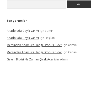
Arama
Son yorumlar
Anadoluda Geyik Var Mı
için
admin
Anadoluda Geyik Var Mı
için
Başkan
Mersinden Anamura Hangi Otobüs Gider
için
admin
Mersinden Anamura Hangi Otobüs Gider
için
Canan
Geven Bitkisi Ne Zaman Çiçek Açar
için
admin
üncel giriş