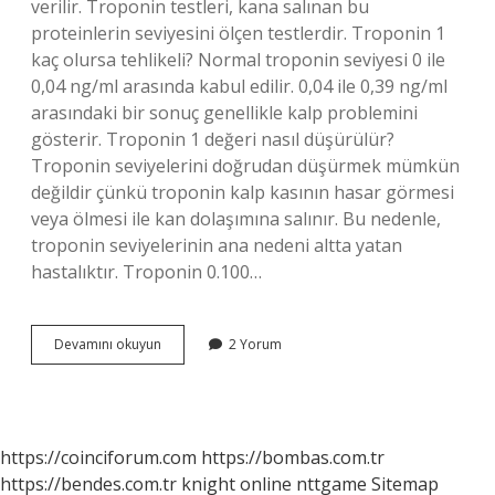
verilir. Troponin testleri, kana salınan bu
proteinlerin seviyesini ölçen testlerdir. Troponin 1
kaç olursa tehlikeli? Normal troponin seviyesi 0 ile
0,04 ng/ml arasında kabul edilir. 0,04 ile 0,39 ng/ml
arasındaki bir sonuç genellikle kalp problemini
gösterir. Troponin 1 değeri nasıl düşürülür?
Troponin seviyelerini doğrudan düşürmek mümkün
değildir çünkü troponin kalp kasının hasar görmesi
veya ölmesi ile kan dolaşımına salınır. Bu nedenle,
troponin seviyelerinin ana nedeni altta yatan
hastalıktır. Troponin 0.100…
Troponin
Devamını okuyun
2 Yorum
1
Yüksekliği
Neden
Olur
https://coinciforum.com
https://bombas.com.tr
https://bendes.com.tr
knight online
nttgame
Sitemap