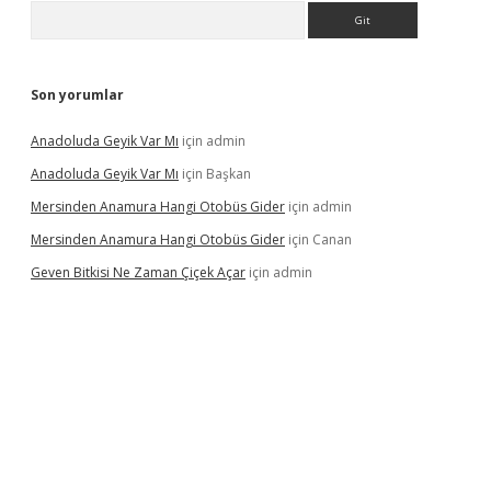
Arama
Son yorumlar
Anadoluda Geyik Var Mı
için
admin
Anadoluda Geyik Var Mı
için
Başkan
Mersinden Anamura Hangi Otobüs Gider
için
admin
Mersinden Anamura Hangi Otobüs Gider
için
Canan
Geven Bitkisi Ne Zaman Çiçek Açar
için
admin
ncel giriş