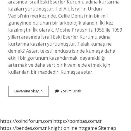
arasında İsrail Eski Eserler Kurumu adına kurtarma
kazıları yürütmüştür. Tel Ali, İsrail’in Ürdün
Vadisi’nin merkezinde, Celile Denizi’nin bir mil
güneyinde bulunan bir arkeolojik alandır. İki kez
kazılmıştır. İlk olarak, Moshe Prausnitz 1955 ile 1959
yılları arasında İsrail Eski Eserler Kurumu adına
kurtarma kazıları yürütmüştür. Telalı kumaş ne
demek? Astar, tekstil endüstrisinde kumaşa daha
etkili bir görünüm kazandırmak, dayanıklılığı
artırmak ve daha sert bir kıvam elde etmek için
kullanılan bir maddedir. Kumaşta astar…
Telasi
Devamını okuyun
Yorum Bırak
Ne
Demek
https://coinciforum.com
https://bombas.com.tr
https://bendes.com.tr
knight online
nttgame
Sitemap