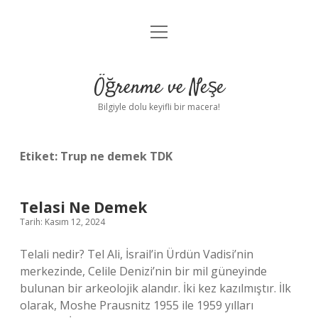
menüyü
Anasayfa
aç
Gizlilik Politikası
Öğrenme ve Neşe
Yasal Uyarı
Bilgiyle dolu keyifli bir macera!
Hakkımızda
Etiket:
Trup ne demek TDK
Telasi Ne Demek
Tarih: Kasım 12, 2024
Telali nedir? Tel Ali, İsrail’in Ürdün Vadisi’nin
merkezinde, Celile Denizi’nin bir mil güneyinde
bulunan bir arkeolojik alandır. İki kez kazılmıştır. İlk
olarak, Moshe Prausnitz 1955 ile 1959 yılları