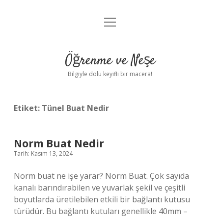
menüyü
Anasayfa
aç
Gizlilik Politikası
Öğrenme ve Neşe
Yasal Uyarı
Bilgiyle dolu keyifli bir macera!
Hakkımızda
Etiket:
Tünel Buat Nedir
Norm Buat Nedir
Tarih: Kasım 13, 2024
Norm buat ne işe yarar? Norm Buat. Çok sayıda
kanalı barındırabilen ve yuvarlak şekil ve çeşitli
boyutlarda üretilebilen etkili bir bağlantı kutusu
türüdür. Bu bağlantı kutuları genellikle 40mm –