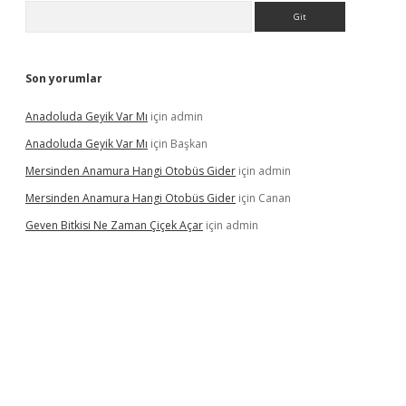
Arama
Son yorumlar
Anadoluda Geyik Var Mı
için
admin
Anadoluda Geyik Var Mı
için
Başkan
Mersinden Anamura Hangi Otobüs Gider
için
admin
Mersinden Anamura Hangi Otobüs Gider
için
Canan
Geven Bitkisi Ne Zaman Çiçek Açar
için
admin
ncel giriş