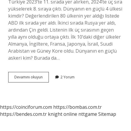
Türkiye 2023’te 11. sırada yer alırken, 2024’te üç sıra
yükselerek 8. sıraya çıktı. Dünyanın en güçlü 4 ülkesi
kimdir? Değerlendirilen 80 ülkenin yer aldığı listede
ABD ilk sırada yer aldı. İkinci sırada Rusya yer aldı,
ardından Çin geldi. Listenin ilk üç sırasının geçen
yılla aynı olduğu ortaya çıktı. İlk 10’daki diğer ülkeler
Almanya, İngiltere, Fransa, Japonya, İsrail, Suudi
Arabistan ve Güney Kore oldu. Dünyanın en güçlü
askeri kim? Burada da…
Savaşta
Devamını okuyun
2 Yorum
Hangi
Ülke
Güçlü
https://coinciforum.com
https://bombas.com.tr
https://bendes.com.tr
knight online
nttgame
Sitemap