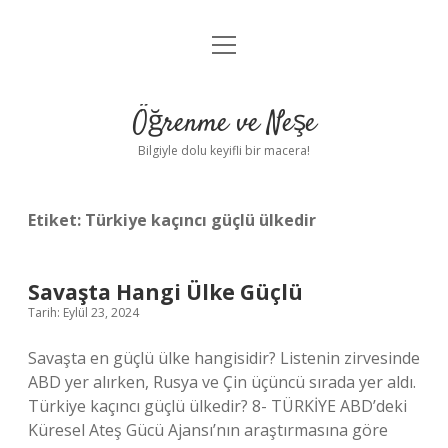
menüyü
Anasayfa
aç
Gizlilik Politikası
Öğrenme ve Neşe
Yasal Uyarı
Bilgiyle dolu keyifli bir macera!
Hakkımızda
Etiket:
Türkiye kaçıncı güçlü ülkedir
Savaşta Hangi Ülke Güçlü
Tarih: Eylül 23, 2024
Savaşta en güçlü ülke hangisidir? Listenin zirvesinde
ABD yer alırken, Rusya ve Çin üçüncü sırada yer aldı.
Türkiye kaçıncı güçlü ülkedir? 8- TÜRKİYE ABD’deki
Küresel Ateş Gücü Ajansı’nın araştırmasına göre