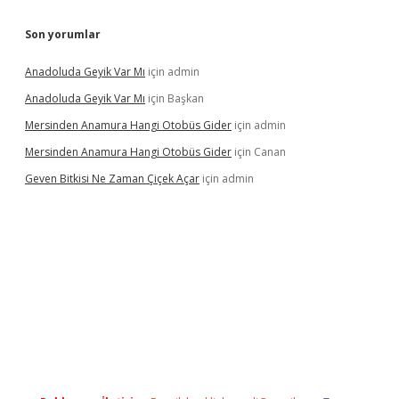
Son yorumlar
Anadoluda Geyik Var Mı
için
admin
Anadoluda Geyik Var Mı
için
Başkan
Mersinden Anamura Hangi Otobüs Gider
için
admin
Mersinden Anamura Hangi Otobüs Gider
için
Canan
Geven Bitkisi Ne Zaman Çiçek Açar
için
admin
üncel giriş