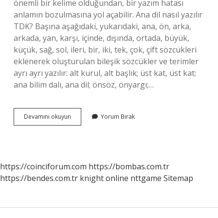
önemli bir kelime olduğundan, bir yazım hatası
anlamın bozulmasına yol açabilir. Ana dil nasıl yazılır
TDK? Başına aşağıdaki, yukarıdaki, ana, ön, arka,
arkada, yan, karşı, içinde, dışında, ortada, büyük,
küçük, sağ, sol, ileri, bir, iki, tek, çok, çift sözcükleri
eklenerek oluşturulan bileşik sözcükler ve terimler
ayrı ayrı yazılır: alt kurul, alt başlık; üst kat, üst kat;
ana bilim dalı, ana dil; önsöz, önyargı;…
Ana
Devamını okuyun
Yorum Bırak
Dili
Neden
Ayrı
https://coinciforum.com
https://bombas.com.tr
https://bendes.com.tr
knight online
nttgame
Sitemap