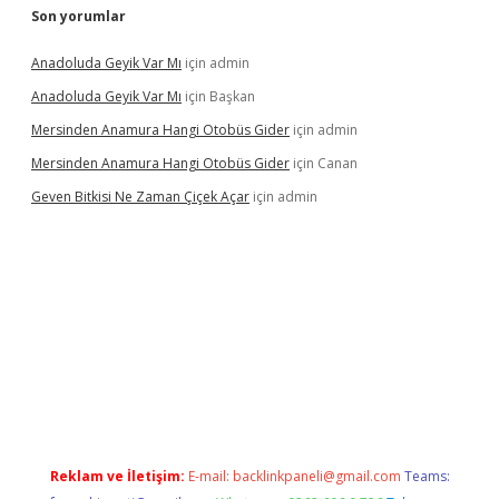
Son yorumlar
Anadoluda Geyik Var Mı
için
admin
Anadoluda Geyik Var Mı
için
Başkan
Mersinden Anamura Hangi Otobüs Gider
için
admin
Mersinden Anamura Hangi Otobüs Gider
için
Canan
Geven Bitkisi Ne Zaman Çiçek Açar
için
admin
ncel giriş
Reklam ve İletişim:
E-mail:
backlinkpaneli@gmail.com
Teams: