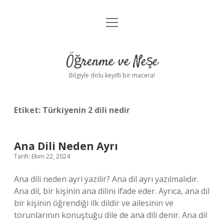
menüyü
Anasayfa
aç
Gizlilik Politikası
Öğrenme ve Neşe
Yasal Uyarı
Bilgiyle dolu keyifli bir macera!
Hakkımızda
Etiket:
Türkiyenin 2 dili nedir
Ana Dili Neden Ayrı
Tarih: Ekim 22, 2024
Ana dili neden ayri yazilir? Ana dil ayrı yazılmalıdır.
Ana dil, bir kişinin ana dilini ifade eder. Ayrıca, ana dil
bir kişinin öğrendiği ilk dildir ve ailesinin ve
torunlarının konuştuğu dile de ana dili denir. Ana dil