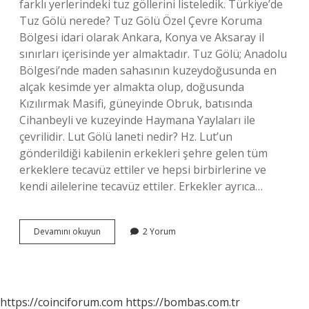
farklı yerlerindeki tuz göllerini listeledik. Türkiye’de
Tuz Gölü nerede? Tuz Gölü Özel Çevre Koruma
Bölgesi idari olarak Ankara, Konya ve Aksaray il
sınırları içerisinde yer almaktadır. Tuz Gölü; Anadolu
Bölgesi’nde maden sahasının kuzeydoğusunda en
alçak kesimde yer almakta olup, doğusunda
Kızılırmak Masifi, güneyinde Obruk, batısında
Cihanbeyli ve kuzeyinde Haymana Yaylaları ile
çevrilidir. Lut Gölü laneti nedir? Hz. Lut’un
gönderildiği kabilenin erkekleri şehre gelen tüm
erkeklere tecavüz ettiler ve hepsi birbirlerine ve
kendi ailelerine tecavüz ettiler. Erkekler ayrıca…
En
Devamını okuyun
2 Yorum
Tuzlu
Göl
Nerede
https://coinciforum.com
https://bombas.com.tr