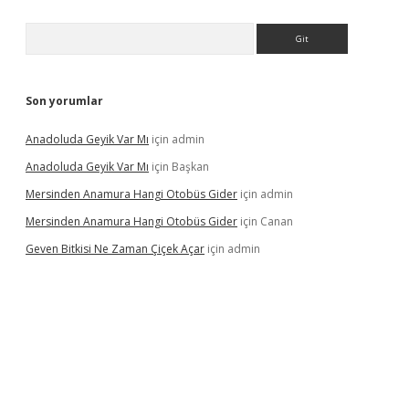
Arama
Son yorumlar
Anadoluda Geyik Var Mı
için
admin
Anadoluda Geyik Var Mı
için
Başkan
Mersinden Anamura Hangi Otobüs Gider
için
admin
Mersinden Anamura Hangi Otobüs Gider
için
Canan
Geven Bitkisi Ne Zaman Çiçek Açar
için
admin
ncel giriş