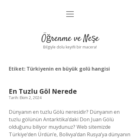
menüyü
Anasayfa
aç
Gizlilik Politikası
Öğrenme ve Neşe
Yasal Uyarı
Bilgiyle dolu keyifli bir macera!
Hakkımızda
Etiket:
Türkiyenin en büyük golü hangisi
En Tuzlu Göl Nerede
Tarih: Ekim 2, 2024
Dünyanın en tuzlu Gölü neresidir? Dünyanın en
tuzlu gölünün Antarktika’daki Don Juan Gölü
olduğunu biliyor muydunuz? Web sitemizde
Türkiye’den Ürdün’e, Bolivya’dan Rusya’ya dünyanın