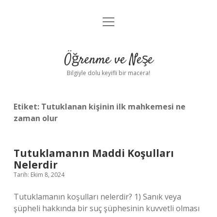
menüyü
Anasayfa
aç
Gizlilik Politikası
Öğrenme ve Neşe
Yasal Uyarı
Bilgiyle dolu keyifli bir macera!
Hakkımızda
Etiket:
Tutuklanan kişinin ilk mahkemesi ne
zaman olur
Tutuklamanın Maddi Koşulları
Nelerdir
Tarih: Ekim 8, 2024
Tutuklamanın koşulları nelerdir? 1) Sanık veya
şüpheli hakkında bir suç şüphesinin kuvvetli olması