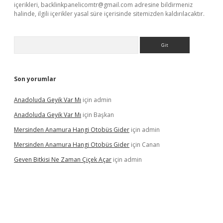
içerikleri,
backlinkpanelicomtr@gmail.com
adresine bildirmeniz
halinde, ilgili içerikler yasal süre içerisinde sitemizden kaldırılacaktır.
Arama
Son yorumlar
Anadoluda Geyik Var Mı
için
admin
Anadoluda Geyik Var Mı
için
Başkan
Mersinden Anamura Hangi Otobüs Gider
için
admin
Mersinden Anamura Hangi Otobüs Gider
için
Canan
Geven Bitkisi Ne Zaman Çiçek Açar
için
admin