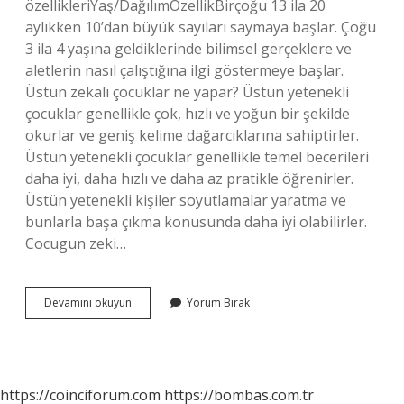
özellikleriYaş/DağılımÖzellikBirçoğu 13 ila 20
aylıkken 10’dan büyük sayıları saymaya başlar. Çoğu
3 ila 4 yaşına geldiklerinde bilimsel gerçeklere ve
aletlerin nasıl çalıştığına ilgi göstermeye başlar.
Üstün zekalı çocuklar ne yapar? Üstün yetenekli
çocuklar genellikle çok, hızlı ve yoğun bir şekilde
okurlar ve geniş kelime dağarcıklarına sahiptirler.
Üstün yetenekli çocuklar genellikle temel becerileri
daha iyi, daha hızlı ve daha az pratikle öğrenirler.
Üstün yetenekli kişiler soyutlamalar yaratma ve
bunlarla başa çıkma konusunda daha iyi olabilirler.
Cocugun zeki…
Üstün
Devamını okuyun
Yorum Bırak
Zekalı
Çocuk
Nasıl
Anlaşılır
https://coinciforum.com
https://bombas.com.tr