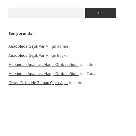
Arama
Son yorumlar
Anadoluda Geyik Var Mı
için
admin
Anadoluda Geyik Var Mı
için
Başkan
Mersinden Anamura Hangi Otobüs Gider
için
admin
Mersinden Anamura Hangi Otobüs Gider
için
Canan
Geven Bitkisi Ne Zaman Çiçek Açar
için
admin
ncel giriş