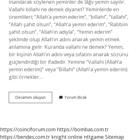
inanılarak söylenen yeminler de lâğv yemin sayılır.
Vallahi billahi ne demek diyanet? Yeminlerde en
önemlileri; “Allah’a yemin ederim”, “billahi”, “tallahi”,
“Allah şahit olsun”, “Allah’a yemin ederim”, “Rabbim
şahit olsun”, “Allah’ın adıyla”, “Yemin ederim”
şeklinde olup Allah’ın adını anarak yemin etmek
anlamına gelir. Kuranda vallahi ne demek? Yemin,
bir kişinin Allah’ın adını veya sıfatını anarak sözünü
güçlendirdiği bir ifadedir. Yemine “Vallahi (Allah’a
yemin ederim)” veya “Billahi” (Allah’a yemin ederim)
gibi örnekler…
Valla
Devamını okuyun
Yorum Bırak
Ne
Demek
Diyanet
https://coinciforum.com
https://bombas.com.tr
https://bendes.com.tr
knight online
nttgame
Sitemap