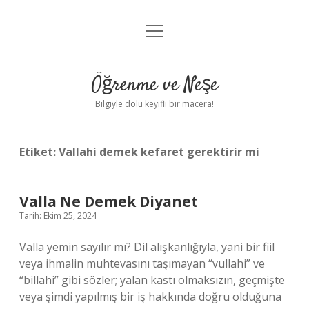
menüyü
Anasayfa
aç
Gizlilik Politikası
Öğrenme ve Neşe
Yasal Uyarı
Bilgiyle dolu keyifli bir macera!
Hakkımızda
Etiket:
Vallahi demek kefaret gerektirir mi
Valla Ne Demek Diyanet
Tarih: Ekim 25, 2024
Valla yemin sayılır mı? Dil alışkanlığıyla, yani bir fiil
veya ihmalin muhtevasını taşımayan “vullahi” ve
“billahi” gibi sözler; yalan kastı olmaksızın, geçmişte
veya şimdi yapılmış bir iş hakkında doğru olduğuna