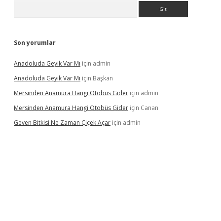
Arama
Son yorumlar
Anadoluda Geyik Var Mı
için
admin
Anadoluda Geyik Var Mı
için
Başkan
Mersinden Anamura Hangi Otobüs Gider
için
admin
Mersinden Anamura Hangi Otobüs Gider
için
Canan
Geven Bitkisi Ne Zaman Çiçek Açar
için
admin
üncel giriş