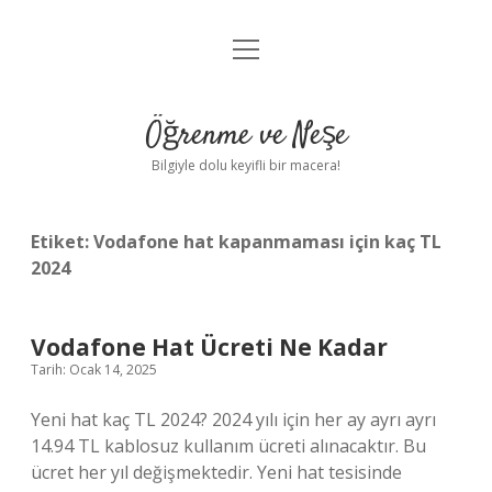
menüyü
Anasayfa
aç
Gizlilik Politikası
Öğrenme ve Neşe
Yasal Uyarı
Bilgiyle dolu keyifli bir macera!
Hakkımızda
Etiket:
Vodafone hat kapanmaması için kaç TL
2024
Vodafone Hat Ücreti Ne Kadar
Tarih: Ocak 14, 2025
Yeni hat kaç TL 2024? 2024 yılı için her ay ayrı ayrı
14.94 TL kablosuz kullanım ücreti alınacaktır. Bu
ücret her yıl değişmektedir. Yeni hat tesisinde