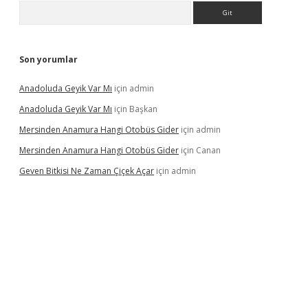
Arama
Son yorumlar
Anadoluda Geyik Var Mı
için
admin
Anadoluda Geyik Var Mı
için
Başkan
Mersinden Anamura Hangi Otobüs Gider
için
admin
Mersinden Anamura Hangi Otobüs Gider
için
Canan
Geven Bitkisi Ne Zaman Çiçek Açar
için
admin
üncel giriş