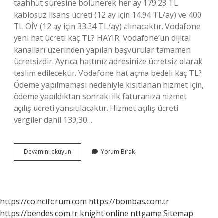
taahhüt süresine bölünerek her ay 179.28 TL
kablosuz lisans ücreti (12 ay için 14.94 TL/ay) ve 400
TL ÖİV (12 ay için 33.34 TL/ay) alınacaktır. Vodafone
yeni hat ücreti kaç TL? HAYIR. Vodafone’un dijital
kanalları üzerinden yapılan başvurular tamamen
ücretsizdir. Ayrıca hattınız adresinize ücretsiz olarak
teslim edilecektir. Vodafone hat açma bedeli kaç TL?
Ödeme yapılmaması nedeniyle kısıtlanan hizmet için,
ödeme yapıldıktan sonraki ilk faturanıza hizmet
açılış ücreti yansıtılacaktır. Hizmet açılış ücreti
vergiler dahil 139,30…
Vodafone
Devamını okuyun
Yorum Bırak
Hat
Ücreti
Ne
Kadar
https://coinciforum.com
https://bombas.com.tr
https://bendes.com.tr
knight online
nttgame
Sitemap