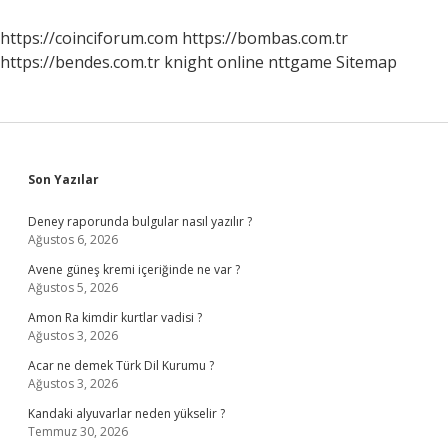
Nasıl
Yapılır
https://coinciforum.com
https://bombas.com.tr
https://bendes.com.tr
knight online
nttgame
Sitemap
Sidebar
Son Yazılar
Deney raporunda bulgular nasıl yazılır ?
Ağustos 6, 2026
Avene güneş kremi içeriğinde ne var ?
Ağustos 5, 2026
Amon Ra kimdir kurtlar vadisi ?
Ağustos 3, 2026
Acar ne demek Türk Dil Kurumu ?
Ağustos 3, 2026
Kandaki alyuvarlar neden yükselir ?
Temmuz 30, 2026