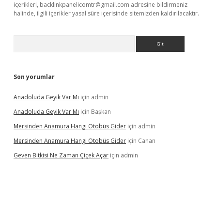
içerikleri,
backlinkpanelicomtr@gmail.com
adresine bildirmeniz
halinde, ilgili içerikler yasal süre içerisinde sitemizden kaldırılacaktır.
Arama
Son yorumlar
Anadoluda Geyik Var Mı
için
admin
Anadoluda Geyik Var Mı
için
Başkan
Mersinden Anamura Hangi Otobüs Gider
için
admin
Mersinden Anamura Hangi Otobüs Gider
için
Canan
Geven Bitkisi Ne Zaman Çiçek Açar
için
admin