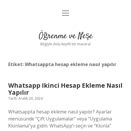
menüyü
Anasayfa
aç
Gizlilik Politikası
Öğrenme ve Neşe
Yasal Uyarı
Bilgiyle dolu keyifli bir macera!
Hakkımızda
Etiket:
Whatsappta hesap ekleme nasıl yapılır
Whatsapp Ikinci Hesap Ekleme Nasıl
Yapılır
Tarih: Aralık 20, 2024
Whatsappta hesap ekleme nasıl yapılır? Ayarlar
menüsünde “Çift Uygulamalar” veya “Uygulama
Klonlama”ya gidin. WhatsApp’ı seçin ve “Klonla”