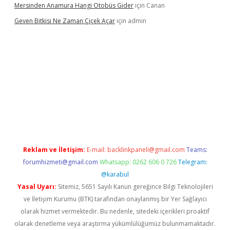
Mersinden Anamura Hangi Otobüs Gider
için
Canan
Geven Bitkisi Ne Zaman Çiçek Açar
için
admin
cel giriş
Reklam ve İletişim:
E-mail:
backlinkpaneli@gmail.com
Teams:
forumhizmeti@gmail.com
Whatsapp: 0262 606 0 726
Telegram:
@karabul
Yasal Uyarı:
Sitemiz, 5651 Sayılı Kanun gereğince Bilgi Teknolojileri
ve İletişim Kurumu (BTK) tarafından onaylanmış bir Yer Sağlayıcı
olarak hizmet vermektedir. Bu nedenle, sitedeki içerikleri proaktif
olarak denetleme veya araştırma yükümlülüğümüz bulunmamaktadır.