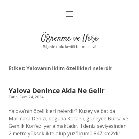
menüyü
Anasayfa
aç
Gizlilik Politikası
Öğrenme ve Neşe
Yasal Uyarı
Bilgiyle dolu keyifli bir macera!
Hakkımızda
Etiket:
Yalovanın iklim özellikleri nelerdir
Yalova Denince Akla Ne Gelir
Tarih: Ekim 24, 2024
Yalova’nın özellikleri nelerdir? Kuzey ve batıda
Marmara Denizi, doğuda Kocaeli, güneyde Bursa ve
Gemlik Körfezi yer almaktadır. İl deniz seviyesinden
2 metre yükseklikte olup yüzölçümü 847 km2’dir.