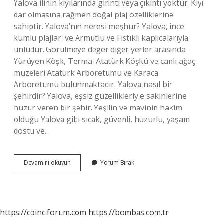
Yalova ilinin kıyılarında girinti veya çıkıntı yoktur. Kıyı
dar olmasına rağmen doğal plaj özelliklerine
sahiptir. Yalova’nın neresi meşhur? Yalova, ince
kumlu plajları ve Armutlu ve Fıstıklı kaplıcalarıyla
ünlüdür. Görülmeye değer diğer yerler arasında
Yürüyen Köşk, Termal Atatürk Köşkü ve canlı ağaç
müzeleri Atatürk Arboretumu ve Karaca
Arboretumu bulunmaktadır. Yalova nasıl bir
şehirdir? Yalova, eşsiz güzellikleriyle sakinlerine
huzur veren bir şehir. Yeşilin ve mavinin hakim
olduğu Yalova gibi sıcak, güvenli, huzurlu, yaşam
dostu ve…
Yalova
Devamını okuyun
Yorum Bırak
Denince
Akla
Ne
Gelir
https://coinciforum.com
https://bombas.com.tr