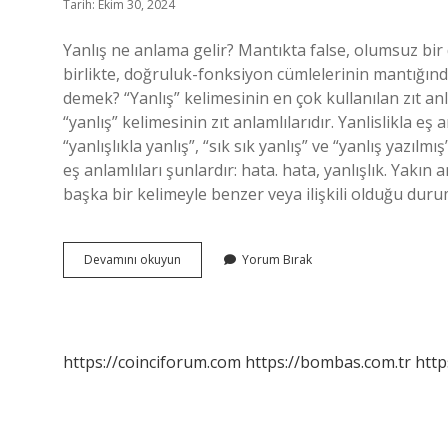
Tarih: Ekim 30, 2024
Yanlış ne anlama gelir? Mantıkta false, olumsuz bir
birlikte, doğruluk-fonksiyon cümlelerinin mantığında 
demek? “Yanlış” kelimesinin en çok kullanılan zıt anl
“yanlış” kelimesinin zıt anlamlılarıdır. Yanlislikla eş 
“yanlışlıkla yanlış”, “sık sık yanlış” ve “yanlış yazı
eş anlamlıları şunlardır: hata. hata, yanlışlık. Yakın
başka bir kelimeyle benzer veya ilişkili olduğu duru
Yanlış
Devamını okuyun
Yorum Bırak
Yakın
Anlamı
Nedir
https://coinciforum.com
https://bombas.com.tr
http