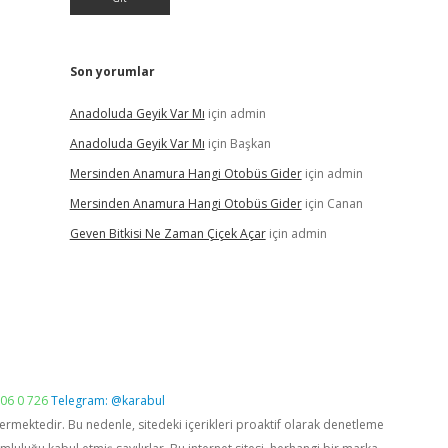
Son yorumlar
Anadoluda Geyik Var Mı
için
admin
Anadoluda Geyik Var Mı
için
Başkan
Mersinden Anamura Hangi Otobüs Gider
için
admin
Mersinden Anamura Hangi Otobüs Gider
için
Canan
Geven Bitkisi Ne Zaman Çiçek Açar
için
admin
06 0 726
Telegram: @karabul
vermektedir. Bu nedenle, sitedeki içerikleri proaktif olarak denetleme