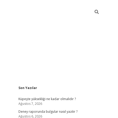
Sidebar
Son Yazılar
betexper güncel gir
Küpeşte yüksekliği ne kadar olmalıdır ?
Ağustos 7, 2026
Deney raporunda bulgular nasıl yazılır ?
Ağustos 6, 2026