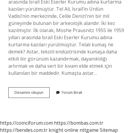
arasında İsrail Eski Eserler Kurumu adına kurtarma
kazıları yürütmüştür. Tel Ali, İsrail’in Ürdün
Vadisi’nin merkezinde, Celile Denizi’nin bir mil
güneyinde bulunan bir arkeolojik alandır. İki kez
kazılmıştır. İlk olarak, Moshe Prausnitz 1955 ile 1959
yılları arasında İsrail Eski Eserler Kurumu adına
kurtarma kazıları yürütmüştür. Telalı kumaş ne
demek? Astar, tekstil endüstrisinde kumaşa daha
etkili bir görünüm kazandırmak, dayanıklılığı
artırmak ve daha sert bir kıvam elde etmek için
kullanılan bir maddedir. Kumaşta astar…
Telasi
Devamını okuyun
Yorum Bırak
Ne
Demek
https://coinciforum.com
https://bombas.com.tr
https://bendes.com.tr
knight online
nttgame
Sitemap