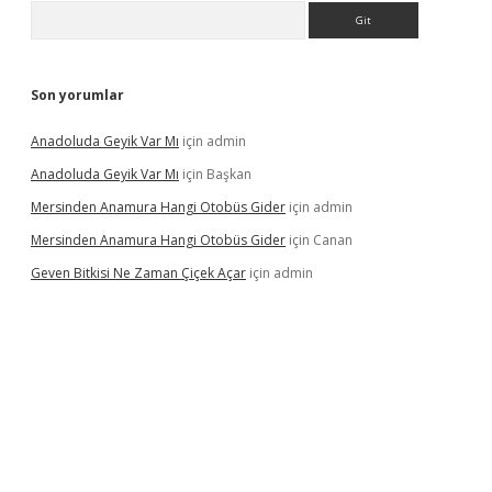
Arama
Son yorumlar
Anadoluda Geyik Var Mı
için
admin
Anadoluda Geyik Var Mı
için
Başkan
Mersinden Anamura Hangi Otobüs Gider
için
admin
Mersinden Anamura Hangi Otobüs Gider
için
Canan
Geven Bitkisi Ne Zaman Çiçek Açar
için
admin
güncel giriş