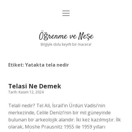
menüyü
Anasayfa
aç
Gizlilik Politikası
Öğrenme ve Neşe
Yasal Uyarı
Bilgiyle dolu keyifli bir macera!
Hakkımızda
Etiket:
Yatakta tela nedir
Telasi Ne Demek
Tarih: Kasım 12, 2024
Telali nedir? Tel Ali, İsrail’in Ürdün Vadisi’nin
merkezinde, Celile Denizi’nin bir mil güneyinde
bulunan bir arkeolojik alandır. İki kez kazılmıştır. İlk
olarak, Moshe Prausnitz 1955 ile 1959 yılları