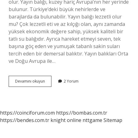
olur. Yayın balığı, kuzey hariç Avrupa’nın her yerinde
bulunur. Türkiye’deki büyük nehirlerde ve
barajlarda da bulunabilir. Yayın balığı lezzetli olur
mu? Çok lezzetli eti ve az kılçığı olan, aynı zamanda
yüksek ekonomik değere sahip, yüksek kaliteli bir
tatlı su balığıdır. Ayrıca hareket etmeyi seven, tek
başına göç eden ve yumuşak tabanlı sakin suları
tercih eden bir demersal balıktır. Yayın balıkları Orta
ve Doğu Avrupa ile…
Yayın
Devamını okuyun
2 Yorum
Balığı
Lezzetli
Mi
https://coinciforum.com
https://bombas.com.tr
https://bendes.com.tr
knight online
nttgame
Sitemap