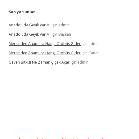
Son yorumlar
Anadoluda Geyik Var Mı
için
admin
Anadoluda Geyik Var Mı
için
Başkan
Mersinden Anamura Hangi Otobüs Gider
için
admin
Mersinden Anamura Hangi Otobüs Gider
için
Canan
Geven Bitkisi Ne Zaman Çiçek Açar
için
admin
üncel giriş