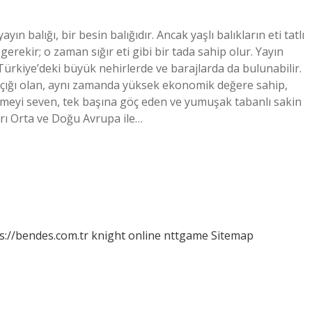
yın balığı, bir besin balığıdır. Ancak yaşlı balıkların eti tatlı
erekir; o zaman sığır eti gibi bir tada sahip olur. Yayın
Türkiye’deki büyük nehirlerde ve barajlarda da bulunabilir.
 kılçığı olan, aynı zamanda yüksek ekonomik değere sahip,
t etmeyi seven, tek başına göç eden ve yumuşak tabanlı sakin
ları Orta ve Doğu Avrupa ile…
s://bendes.com.tr
knight online
nttgame
Sitemap