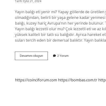
Tarih: Eylül 21, 2024
Yayın balığı eti yenir mi? Yapay göllerde de üretilen ya
olmadığından, belirli bir yaşa gelene kadar yenmesi g
balığı, kuzey hariç Avrupa’nın her yerinde bulunur. 
Yayın balığı lezzetli olur mu? Çok lezzetli eti ve az
yüksek kaliteli bir tatlı su balığıdır. Ayrıca hareke
suları tercih eden bir demersal balıktır. Yayın balık
Yayın
Devamını okuyun
2 Yorum
Balığı
Lezzetli
Mi
https://coinciforum.com
https://bombas.com.tr
http