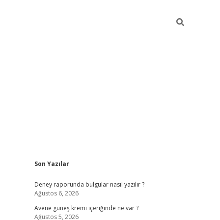
Sidebar
Son Yazılar
betexper güncel giriş
Deney raporunda bulgular nasıl yazılır ?
Ağustos 6, 2026
Avene güneş kremi içeriğinde ne var ?
Ağustos 5, 2026