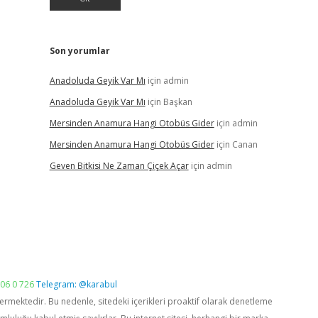
Son yorumlar
Anadoluda Geyik Var Mı
için
admin
Anadoluda Geyik Var Mı
için
Başkan
Mersinden Anamura Hangi Otobüs Gider
için
admin
Mersinden Anamura Hangi Otobüs Gider
için
Canan
Geven Bitkisi Ne Zaman Çiçek Açar
için
admin
06 0 726
Telegram: @karabul
vermektedir. Bu nedenle, sitedeki içerikleri proaktif olarak denetleme