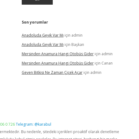
Son yorumlar
Anadoluda Geyik Var Mı
için
admin
Anadoluda Geyik Var Mı
için
Başkan
Mersinden Anamura Hangi Otobüs Gider
için
admin
Mersinden Anamura Hangi Otobüs Gider
için
Canan
Geven Bitkisi Ne Zaman Çiçek Açar
için
admin
06 0 726
Telegram: @karabul
vermektedir. Bu nedenle, sitedeki içerikleri proaktif olarak denetleme