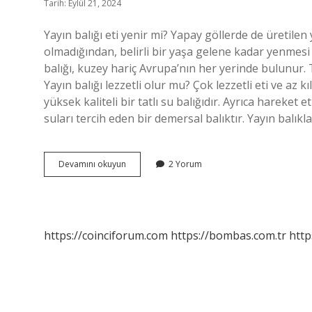
Tarih: Eylül 21, 2024
Yayın balığı eti yenir mi? Yapay göllerde de üretilen ya
olmadığından, belirli bir yaşa gelene kadar yenmesi g
balığı, kuzey hariç Avrupa’nın her yerinde bulunur. 
Yayın balığı lezzetli olur mu? Çok lezzetli eti ve az
yüksek kaliteli bir tatlı su balığıdır. Ayrıca hareke
suları tercih eden bir demersal balıktır. Yayın balık
Yayın
Devamını okuyun
2 Yorum
Balığı
Lezzetli
Mi
https://coinciforum.com
https://bombas.com.tr
http