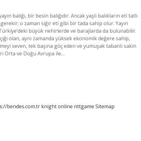
yın balığı, bir besin balığıdır. Ancak yaşlı balıkların eti tatlı
erekir; o zaman sığır eti gibi bir tada sahip olur. Yayın
Türkiye’deki büyük nehirlerde ve barajlarda da bulunabilir.
 kılçığı olan, aynı zamanda yüksek ekonomik değere sahip,
t etmeyi seven, tek başına göç eden ve yumuşak tabanlı sakin
ları Orta ve Doğu Avrupa ile…
s://bendes.com.tr
knight online
nttgame
Sitemap