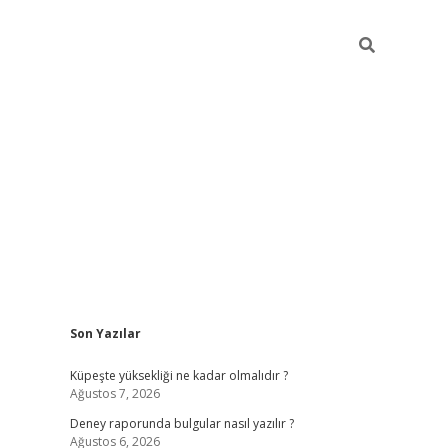
Sidebar
Son Yazılar
betexper güncel giri
Küpeşte yüksekliği ne kadar olmalıdır ?
Ağustos 7, 2026
Deney raporunda bulgular nasıl yazılır ?
Ağustos 6, 2026