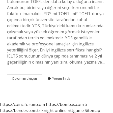
bölümünün TOEFL’den daha kolay olduğuna inanır.
Ancak bu, birini veya diğerini seçerken önemli bir
faktör olmamalıdır. YDS mi TOEFL mi? TOEFL dünya
çapında birçok üniversite tarafından kabul
edilmektedir. YDS, Türkiye’deki kamu kurumlarında
çalışmak veya yüksek öğrenim görmek isteyenler
tarafından tercih edilmektedir. YDS genellikle
akademik ve profesyonel amaçlar için İngilizce
yeterliliğini ölçer. En iyi İngilizce sertifikası hangisi?
IELTS sonucunun dünya çapında tanınması ve 2 yıl
geçerliliğinin olmasının yanı sıra, okuma, yazma ve…
Yds
Devamını okuyun
Yorum Bırak
Toefl
Ielts
Hangisi
Kolay
https://coinciforum.com
https://bombas.com.tr
https://bendes.com.tr
knight online
nttgame
Sitemap