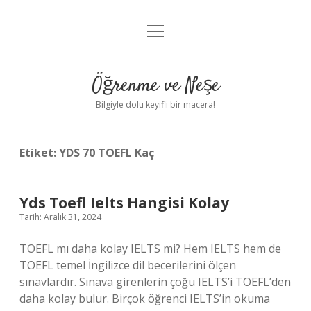
menüyü
Anasayfa
aç
Gizlilik Politikası
Öğrenme ve Neşe
Yasal Uyarı
Bilgiyle dolu keyifli bir macera!
Hakkımızda
Etiket:
YDS 70 TOEFL Kaç
Yds Toefl Ielts Hangisi Kolay
Tarih: Aralık 31, 2024
TOEFL mı daha kolay IELTS mi? Hem IELTS hem de
TOEFL temel İngilizce dil becerilerini ölçen
sınavlardır. Sınava girenlerin çoğu IELTS’i TOEFL’den
daha kolay bulur. Birçok öğrenci IELTS’in okuma