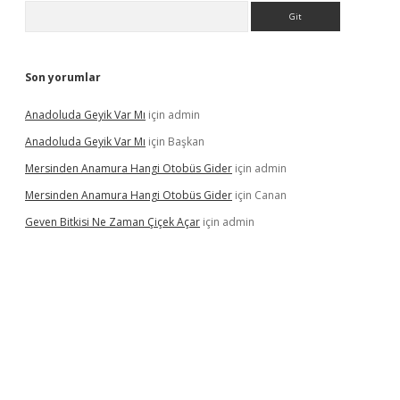
Arama
Son yorumlar
Anadoluda Geyik Var Mı
için
admin
Anadoluda Geyik Var Mı
için
Başkan
Mersinden Anamura Hangi Otobüs Gider
için
admin
Mersinden Anamura Hangi Otobüs Gider
için
Canan
Geven Bitkisi Ne Zaman Çiçek Açar
için
admin
üncel giriş