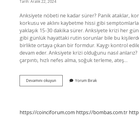
Tarih: Aralık 22, 2024
Anksiyete nöbeti ne kadar sürer? Panik ataklar, ko
korkusu ve aklını kaybetme hissi gibi semptomlarla 
yaklaşık 15-30 dakika sürer. Anksiyete krizi her gün
gibi günlük hayattaki rutin sorunlar bile bu kişiler
birlikte ortaya çıkan bir formdur. Kaygı kontrol ed
devam eder. Anksiyete krizi olduğunu nasıl anlarız? 
çarpıntı, hızlı nefes alma, soğuk terleme, ateş…
Anksiyete
Devamını okuyun
Yorum Bırak
Krizleri
Kaç
Gün
Sürer
https://coinciforum.com
https://bombas.com.tr
http