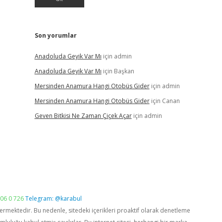
Son yorumlar
Anadoluda Geyik Var Mı
için
admin
Anadoluda Geyik Var Mı
için
Başkan
Mersinden Anamura Hangi Otobüs Gider
için
admin
Mersinden Anamura Hangi Otobüs Gider
için
Canan
Geven Bitkisi Ne Zaman Çiçek Açar
için
admin
06 0 726
Telegram: @karabul
vermektedir. Bu nedenle, sitedeki içerikleri proaktif olarak denetleme