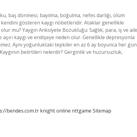
rku, baş dönmesi, bayılma, boğulma, nefes darlığı, ölüm
kendini gösteren kaygı nöbetleridir. Ataklar genellikle
 olur mu? Yaygın Anksiyete Bozukluğu: Sağlık, para, iş ve ail
de aşırı kaygı ve endişeye neden olur. Genellikle depresyonla
ilemez. Aynı yoğunluktaki tepkiler en az 6 ay boyunca her gün
Kaygının belirtileri nelerdir? Gerginlik ve huzursuzluk,
s://bendes.com.tr
knight online
nttgame
Sitemap