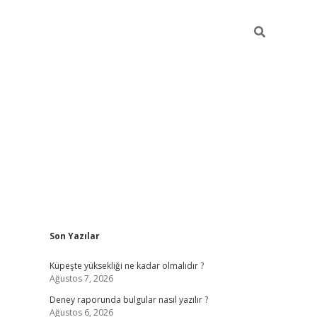
Sidebar
Son Yazılar
betexper güncel giri
Küpeşte yüksekliği ne kadar olmalıdır ?
Ağustos 7, 2026
Deney raporunda bulgular nasıl yazılır ?
Ağustos 6, 2026