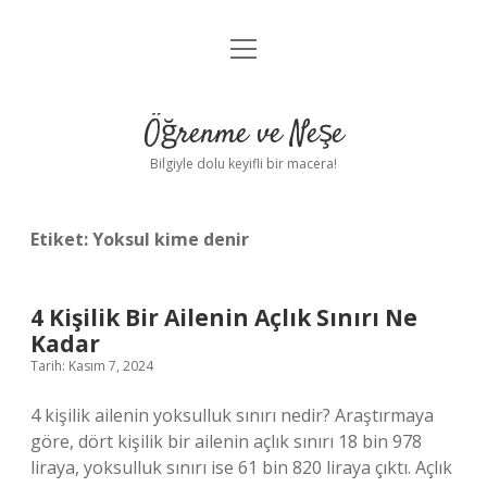
menüyü
Anasayfa
aç
Gizlilik Politikası
Öğrenme ve Neşe
Yasal Uyarı
Bilgiyle dolu keyifli bir macera!
Hakkımızda
Etiket:
Yoksul kime denir
4 Kişilik Bir Ailenin Açlık Sınırı Ne
Kadar
Tarih: Kasım 7, 2024
4 kişilik ailenin yoksulluk sınırı nedir? Araştırmaya
göre, dört kişilik bir ailenin açlık sınırı 18 bin 978
liraya, yoksulluk sınırı ise 61 bin 820 liraya çıktı. Açlık