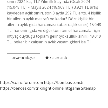
sınırı 2024 kaç TL? Yılın ilk 5 ayında (Ocak 2024
(15.048 TL) – Mayıs 2024 (18.969 TL)) 3.921 TL artış
kaydeden açlık sınırı, son 3 ayda 292 TL arttı. 4 kişilik
bir ailenin aylık masrafı ne kadar? Dört kişilik bir
ailenin aylık gıda harcaması tutarı (açlık sınırı) 15.048
TL, hanenin gıda ve diğer tüm temel harcamalar için
ihtiyaç duyduğu toplam gelir (yoksulluk sınırı) 49.019
TL, bekar bir çalışanın aylık yaşam gideri ise TI…
4
Devamını okuyun
Yorum Bırak
Kişilik
Bir
Ailenin
Açlık
Sınırı
https://coinciforum.com
https://bombas.com.tr
Ne
https://bendes.com.tr
knight online
nttgame
Sitemap
Kadar