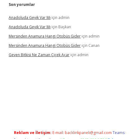
Son yorumlar
Anadoluda Geyik Var Mı
için
admin
Anadoluda Geyik Var Mı
için
Başkan
Mersinden Anamura Hangi Otobüs Gider
için
admin
Mersinden Anamura Hangi Otobüs Gider
için
Canan
Geven Bitkisi Ne Zaman Çiçek Açar
için
admin
üncel giriş
Reklam ve İletişim:
E-mail:
backlinkpaneli@gmail.com
Teams: