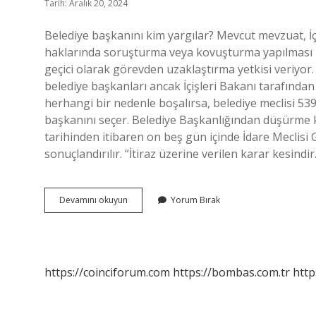
Tarih: Aralık 20, 2024
Belediye başkanını kim yargılar? Mevcut mevzuat, İçiş
haklarında soruşturma veya kovuşturma yapılması ha
geçici olarak görevden uzaklaştırma yetkisi veriyor
belediye başkanları ancak İçişleri Bakanı tarafında
herhangi bir nedenle boşalırsa, belediye meclisi 53
başkanını seçer. Belediye Başkanlığından düşürme k
tarihinden itibaren on beş gün içinde İdare Meclisi Ge
sonuçlandırılır. “İtiraz üzerine verilen karar kesind
Belediye
Devamını okuyun
Yorum Bırak
Başkanlarını
Kim
Yargılar
https://coinciforum.com
https://bombas.com.tr
http