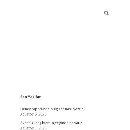
Sidebar
Son Yazılar
betexper güncel gir
Deney raporunda bulgular nasıl yazılır ?
Ağustos 6, 2026
Avene güneş kremi içeriğinde ne var ?
Ağustos 5, 2026