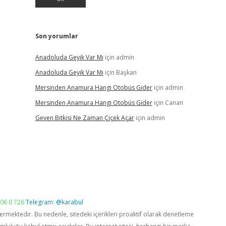
Son yorumlar
Anadoluda Geyik Var Mı
için
admin
Anadoluda Geyik Var Mı
için
Başkan
Mersinden Anamura Hangi Otobüs Gider
için
admin
Mersinden Anamura Hangi Otobüs Gider
için
Canan
Geven Bitkisi Ne Zaman Çiçek Açar
için
admin
06 0 726
Telegram: @karabul
vermektedir. Bu nedenle, sitedeki içerikleri proaktif olarak denetleme