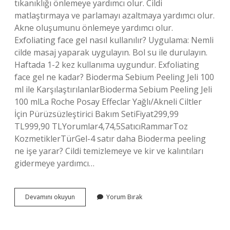
tıkanıklığı önlemeye yardımcı olur. Cildi
matlaştırmaya ve parlamayı azaltmaya yardımcı olur.
Akne oluşumunu önlemeye yardımcı olur.
Exfoliating face gel nasıl kullanılır? Uygulama: Nemli
cilde masaj yaparak uygulayın. Bol su ile durulayın.
Haftada 1-2 kez kullanıma uygundur. Exfoliating
face gel ne kadar? Bioderma Sebium Peeling Jeli 100
ml ile KarşılaştırılanlarBioderma Sebium Peeling Jeli
100 mlLa Roche Posay Effeclar Yağlı/Akneli Ciltler
İçin Pürüzsüzleştirici Bakım SetiFiyat299,99
TL999,90 TLYorumlar4,74,5SatıcıRammarToz
KozmetiklerTürGel-4 satır daha Bioderma peeling
ne işe yarar? Cildi temizlemeye ve kir ve kalıntıları
gidermeye yardımcı…
Exfoliating
Devamını okuyun
Yorum Bırak
Face
Gel
Ne