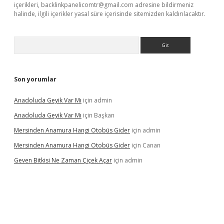
içerikleri,
backlinkpanelicomtr@gmail.com
adresine bildirmeniz
halinde, ilgili içerikler yasal süre içerisinde sitemizden kaldırılacaktır.
Arama
Son yorumlar
Anadoluda Geyik Var Mı
için
admin
Anadoluda Geyik Var Mı
için
Başkan
Mersinden Anamura Hangi Otobüs Gider
için
admin
Mersinden Anamura Hangi Otobüs Gider
için
Canan
Geven Bitkisi Ne Zaman Çiçek Açar
için
admin