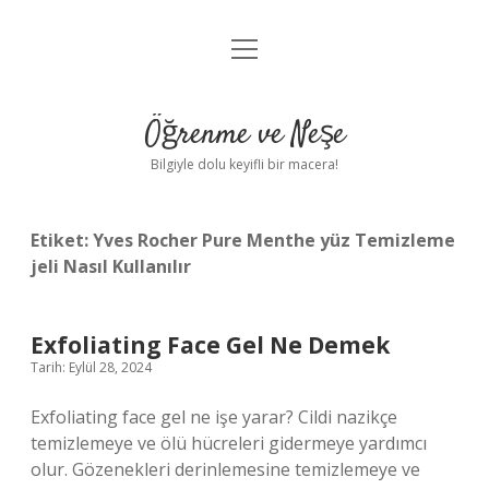
menüyü
Anasayfa
aç
Gizlilik Politikası
Öğrenme ve Neşe
Yasal Uyarı
Bilgiyle dolu keyifli bir macera!
Hakkımızda
Etiket:
Yves Rocher Pure Menthe yüz Temizleme
jeli Nasıl Kullanılır
Exfoliating Face Gel Ne Demek
Tarih: Eylül 28, 2024
Exfoliating face gel ne işe yarar? Cildi nazikçe
temizlemeye ve ölü hücreleri gidermeye yardımcı
olur. Gözenekleri derinlemesine temizlemeye ve