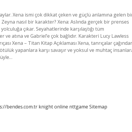
ylar. Xena ismi çok dikkat çeken ve güçlü anlamına gelen bi
r. Zeyna nasıl bir karakter? Xena: Aslında gerçek bir prenses
 yolculuğa çıkar. Seyahatlerinde karşılaştığı tüm
er ve atına ve Gabriel’e çok bağlıdır. Karakteri Lucy Lawless
rıçası Xena – Titan Kitap Açıklaması Xena, tanrıçalar çağında
tülük yapanlara karşı savaşır ve yoksul ve muhtaç insanlar
cüyle…
s://bendes.com.tr
knight online
nttgame
Sitemap