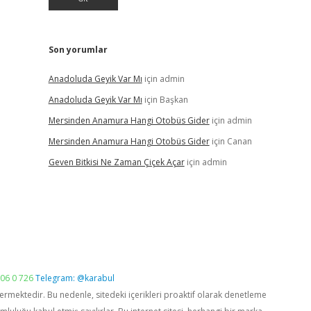
Son yorumlar
Anadoluda Geyik Var Mı
için
admin
Anadoluda Geyik Var Mı
için
Başkan
Mersinden Anamura Hangi Otobüs Gider
için
admin
Mersinden Anamura Hangi Otobüs Gider
için
Canan
Geven Bitkisi Ne Zaman Çiçek Açar
için
admin
06 0 726
Telegram: @karabul
vermektedir. Bu nedenle, sitedeki içerikleri proaktif olarak denetleme