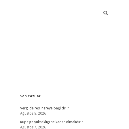
Sidebar
Son Yazılar
betexper güncel giri
Vergi dairesi nereye bağlıdır ?
Ağustos 9, 2026
Küpeşte yüksekliği ne kadar olmalıdır ?
Ağustos 7, 2026