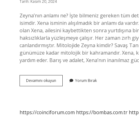
Tarih: Kasım 20, 2024
Zeyna’nın anlamı ne? İşte bilmeniz gereken tüm deta
isimdir. Xena isminin alışılmadık bir anlamı da vardı
olan Xena, ailesini kaybettikten sonra yurtdışına bir
haksızlıklarla yüzleşmeye çalışır. Her zaman zırh giy
canlandırmıştır. Mitolojide Zeyna kimdir? Savaş Tan
günümüze kadar mitolojik bir kahramandır. Xena, kö
yardım eder. Barış ve adalet, Xena’nın inanılmaz gü
Zeyna
Devamını okuyun
Yorum Bırak
Gibi
Kadın
Ne
Demek
https://coinciforum.com
https://bombas.com.tr
http