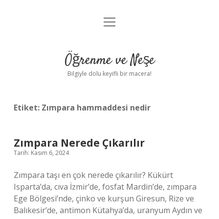
menüyü
Anasayfa
aç
Gizlilik Politikası
Öğrenme ve Neşe
Yasal Uyarı
Bilgiyle dolu keyifli bir macera!
Hakkımızda
Etiket:
Zımpara hammaddesi nedir
Zımpara Nerede Çıkarılır
Tarih: Kasım 6, 2024
Zımpara taşı en çok nerede çıkarılır? Kükürt
Isparta’da, cıva İzmir’de, fosfat Mardin’de, zımpara
Ege Bölgesi’nde, çinko ve kurşun Giresun, Rize ve
Balıkesir’de, antimon Kütahya’da, uranyum Aydın ve