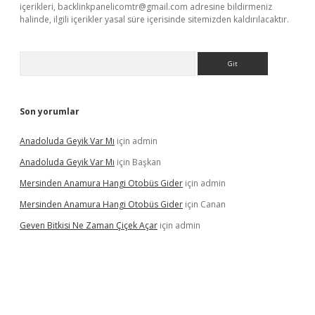
içerikleri,
backlinkpanelicomtr@gmail.com
adresine bildirmeniz
halinde, ilgili içerikler yasal süre içerisinde sitemizden kaldırılacaktır.
Arama
Son yorumlar
Anadoluda Geyik Var Mı
için
admin
Anadoluda Geyik Var Mı
için
Başkan
Mersinden Anamura Hangi Otobüs Gider
için
admin
Mersinden Anamura Hangi Otobüs Gider
için
Canan
Geven Bitkisi Ne Zaman Çiçek Açar
için
admin