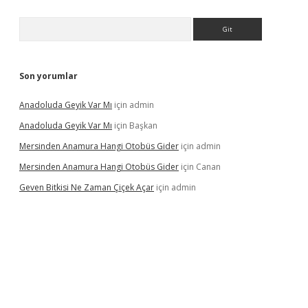
Arama
Son yorumlar
Anadoluda Geyik Var Mı
için
admin
Anadoluda Geyik Var Mı
için
Başkan
Mersinden Anamura Hangi Otobüs Gider
için
admin
Mersinden Anamura Hangi Otobüs Gider
için
Canan
Geven Bitkisi Ne Zaman Çiçek Açar
için
admin
üncel giriş