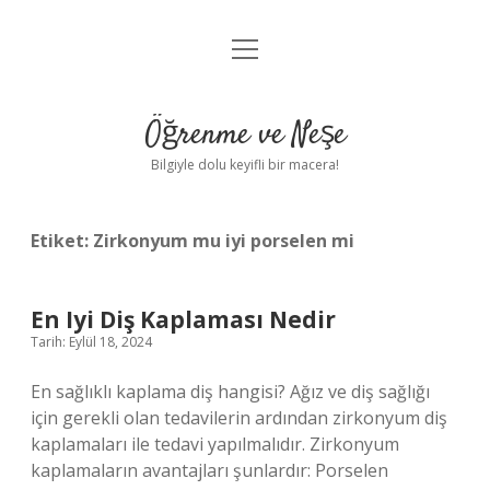
menüyü
Anasayfa
aç
Gizlilik Politikası
Öğrenme ve Neşe
Yasal Uyarı
Bilgiyle dolu keyifli bir macera!
Hakkımızda
Etiket:
Zirkonyum mu iyi porselen mi
En Iyi Diş Kaplaması Nedir
Tarih: Eylül 18, 2024
En sağlıklı kaplama diş hangisi? Ağız ve diş sağlığı
için gerekli olan tedavilerin ardından zirkonyum diş
kaplamaları ile tedavi yapılmalıdır. Zirkonyum
kaplamaların avantajları şunlardır: Porselen