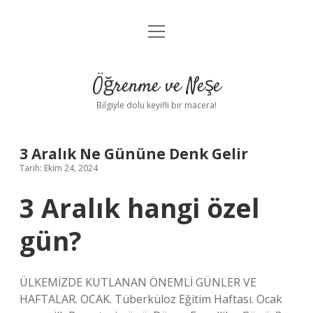
menüyü
Anasayfa
aç
Gizlilik Politikası
Öğrenme ve Neşe
Yasal Uyarı
Bilgiyle dolu keyifli bir macera!
Hakkımızda
3 Aralık Ne Gününe Denk Gelir
Tarih: Ekim 24, 2024
3 Aralık hangi özel
gün?
ÜLKEMİZDE KUTLANAN ÖNEMLİ GÜNLER VE
HAFTALAR. OCAK. Tüberküloz Eğitim Haftası. Ocak