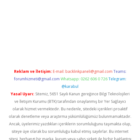
betexper güncel giriş
Reklam ve İletişim:
E-mail:
backlinkpaneli@gmail.com
Teams:
forumhizmeti@gmail.com
Whatsapp: 0262 606 0 726
Telegram:
@karabul
Yasal Uyarı:
Sitemiz, 5651 Sayılı Kanun gereğince Bilgi Teknolojileri
ve İletişim Kurumu (BTK) tarafından onaylanmış bir Yer Sağlayıcı
olarak hizmet vermektedir. Bu nedenle, sitedeki içerikleri proaktif
olarak denetleme veya araştırma yükümlülüğümüz bulunmamaktadır.
Ancak, üyelerimiz yazdıkları içeriklerin sorumluluğunu taşımakta olup,
siteye üye olarak bu sorumluluğu kabul etmiş sayılırlar. Bu internet
sitesi, herhangi bir marka, kurum veya şahıs şirketi ile hiçbir bağlantısı