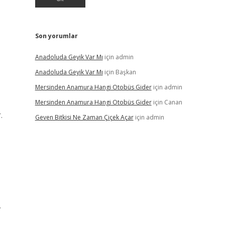
Son yorumlar
Anadoluda Geyik Var Mı
için
admin
Anadoluda Geyik Var Mı
için
Başkan
Mersinden Anamura Hangi Otobüs Gider
için
admin
Mersinden Anamura Hangi Otobüs Gider
için
Canan
.
Geven Bitkisi Ne Zaman Çiçek Açar
için
admin
.