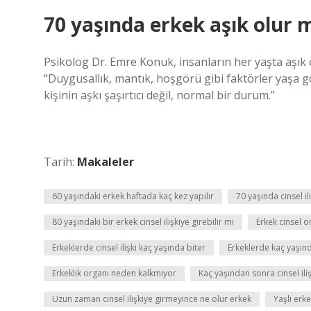
70 yaşında erkek aşık olur 
Psikolog Dr. Emre Konuk, insanların her yaşta aşık o
“Duygusallık, mantık, hoşgörü gibi faktörler yaşa g
kişinin aşkı şaşırtıcı değil, normal bir durum.”
Tarih:
Makaleler
60 yaşındaki erkek haftada kaç kez yapılır
70 yaşında cinsel il
80 yaşındaki bir erkek cinsel ilişkiye girebilir mi
Erkek cinsel o
Erkeklerde cinsel ilişki kaç yaşında biter
Erkeklerde kaç yaşın
Erkeklik organı neden kalkmıyor
Kaç yaşından sonra cinsel ili
Uzun zaman cinsel ilişkiye girmeyince ne olur erkek
Yaşlı erk