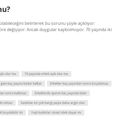
mu?
labileceğini belirterek bu sorunu şöyle açıklıyor:
öre değişiyor. Ancak duygular kaybolmuyor. 70 yaşında iki
işki olur mu
70 yaşında erkek aşık olur mu
rganı kaç yaşına kadar kalkar
Erkekler kaç yaşından sonra boşalamaz
dan sonra kalkmaz
Erkeklerde sperm kaç yaşında biter
şki olmaz
Kadınlar en çok hangi yaşta daha azgın olur
ek boşalabilir mi
Yaşlı kadınlar cinsel istek duyar mı