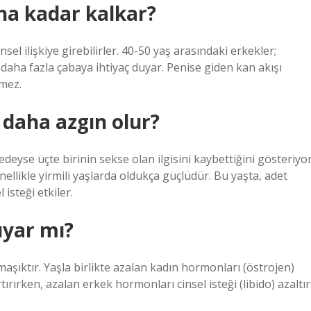
ına kadar kalkar?
el ilişkiye girebilirler. 40-50 yaş arasındaki erkekler;
 daha fazla çabaya ihtiyaç duyar. Penise giden kan akışı
şmez.
 daha azgın olur?
edeyse üçte birinin sekse olan ilgisini kaybettiğini gösteriyor
genellikle yirmili yaşlarda oldukça güçlüdür. Bu yaşta, adet
isteği etkiler.
uyar mı?
aşıktır. Yaşla birlikte azalan kadın hormonları (östrojen)
ırırken, azalan erkek hormonları cinsel isteği (libido) azaltır