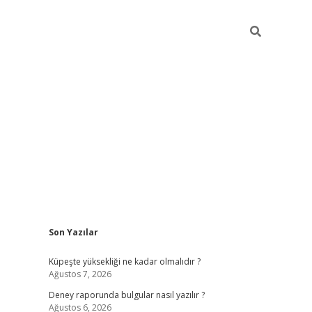
Sidebar
Son Yazılar
betexper güncel giriş
Küpeşte yüksekliği ne kadar olmalıdır ?
Ağustos 7, 2026
Deney raporunda bulgular nasıl yazılır ?
Ağustos 6, 2026