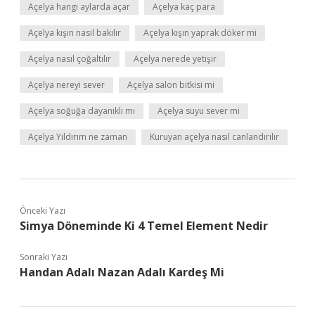
Açelya hangi aylarda açar
Açelya kaç para
Açelya kışın nasıl bakılır
Açelya kışın yaprak döker mi
Açelya nasıl çoğaltılır
Açelya nerede yetişir
Açelya nereyi sever
Açelya salon bitkisi mi
Açelya soğuğa dayanıklı mı
Açelya suyu sever mi
Açelya Yıldırım ne zaman
Kuruyan açelya nasıl canlandırılır
Önceki Yazı
Simya Döneminde Ki 4 Temel Element Nedir
Sonraki Yazı
Handan Adalı Nazan Adalı Kardeş Mi