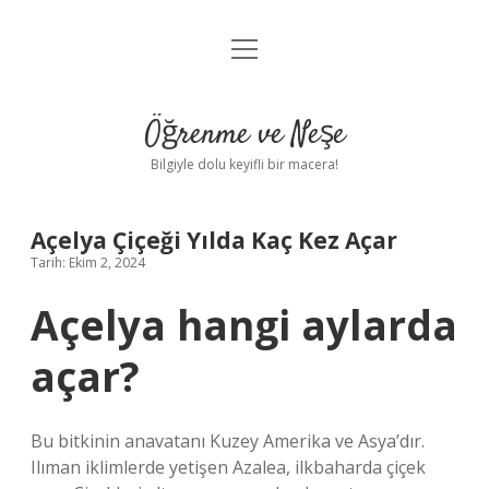
menüyü
Anasayfa
aç
Gizlilik Politikası
Öğrenme ve Neşe
Yasal Uyarı
Bilgiyle dolu keyifli bir macera!
Hakkımızda
Açelya Çiçeği Yılda Kaç Kez Açar
Tarih: Ekim 2, 2024
Açelya hangi aylarda
açar?
Bu bitkinin anavatanı Kuzey Amerika ve Asya’dır.
Ilıman iklimlerde yetişen Azalea, ilkbaharda çiçek